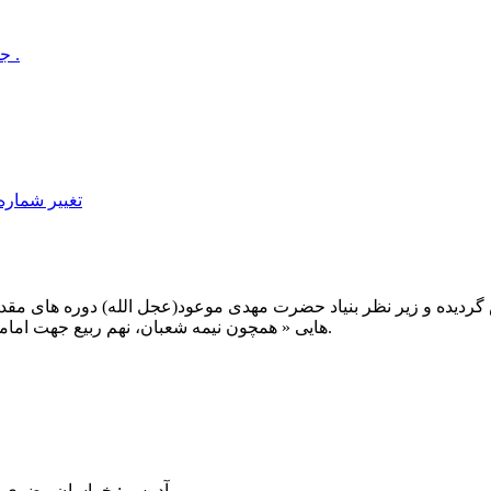
جلسه توجیهی دوره مقدماتی معارف مهدوی ۱۳۹۵ برگزار گردید .
تغییر شماره 
یت صبح عدالت ( مشهد مقدس ) در سال ۱۳۹۲ تاسیس گردیده و زیر نظر بنیاد حضرت مهدی موعود(ع
هایی « همچون نیمه شعبان، نهم ربیع جهت امامت حضرت، احیا و شب زنده داری مهدوی» توفیق خدمت داشته است.
آدرس : خراسان رضوی- مشهد مقدس فرام