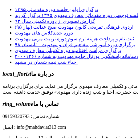
برگزاری اولین جلسه دوره مقدماتی ۱۳۹۵
گزارش تصویری از دوره تکمیلی سال ۹۳
اردوی فرهنگی تفریحی کانون مهدویت صبح عدالت (بهار ۹۵)
دوره جدیدکلاس های مهدویت
ثبت نام و پرداخت هزینه ترم سوم دوره تربیت مربی مهدویت
برگزاری دوره آموزشی مفاهیم قرآن و مهدویت – تابستان ۹۸
برگزاری مراسم اختتامیه دوره تکمیلی معارف مهدوی
سامانه پاسخگویی پورتال جامع مهدویت به شماره ۳۰۰۰۱۳۶۶
احیاء شب نیمه شعبان در مشهد
در باره ما
local_florist
جل الله) دوره های مقدماتی و تکمیلی معارف مهدوی برگزار می نماید. برای برگزاری برنامه
تماس با ما
ring_volume
شماره تماس : 09159320793
ایمیل : info@mahdaviat313.com
رز عباسی 5- انتهای رسالت 17 مسجد عمار یاسر