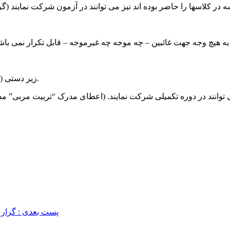
ه در کلاسها را حاضر بوده اند نیز می توانند در آزمون شرکت نمایند (
ن به هیچ وجه جهت غائبین – چه موجه چه غیرموجه – قابل تکرار نمی باش
۵- زیر دستی (غیر از کتاب نگین آفرینش) و خودکار مناسب به همراه داشته باشید.
 توانند در دوره تکمیلی شرکت نمایند. (اعطای مدرک “تربیت مربی” مش
پست بعدی : گزارش