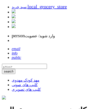
local_grocery_store
سبد خرید
person
وارد شوید/ عضویت
email
info
public
search
مهد کودک مهدوی
کلیپ های صوتی
کلیپ های تصویری