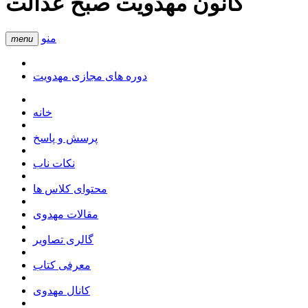
کانون مهدویت صبح عدالت
منو
menu
دوره های مجازی مهدویت
خانه
پرسش و پاسخ
نکات ناب
محتوای کلاس ها
مقالات مهدوی
گالری تصاویر
معرفی کتاب
کانال مهدوی