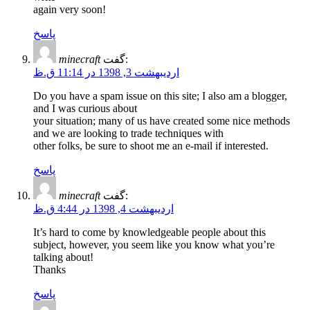
again very soon!
پاسخ
گفت:
minecraft
اردیبهشت 3, 1398 در 11:14 ق.ظ
Do you have a spam issue on this site; I also am a blogger,
and I was curious about
your situation; many of us have created some nice methods
and we are looking to trade techniques with
other folks, be sure to shoot me an e-mail if interested.
پاسخ
گفت:
minecraft
اردیبهشت 4, 1398 در 4:44 ق.ظ
It’s hard to come by knowledgeable people about this
subject, however, you seem like you know what you’re
talking about!
Thanks
پاسخ