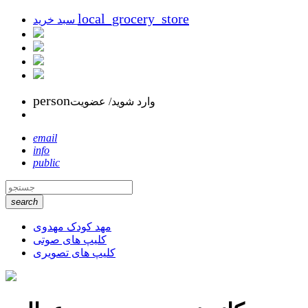
local_grocery_store
سبد خرید
person
وارد شوید/ عضویت
email
info
public
search
مهد کودک مهدوی
کلیپ های صوتی
کلیپ های تصویری