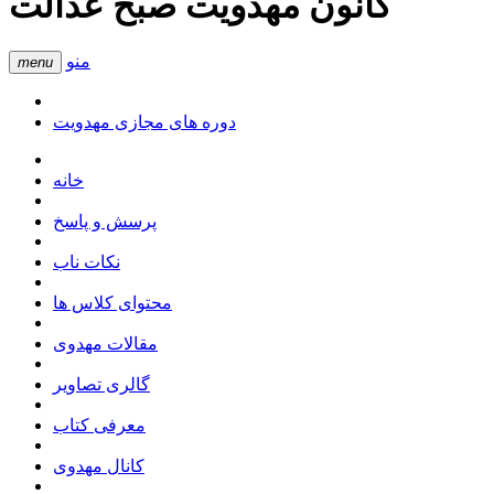
کانون مهدویت صبح عدالت
منو
menu
دوره های مجازی مهدویت
خانه
پرسش و پاسخ
نکات ناب
محتوای کلاس ها
مقالات مهدوی
گالری تصاویر
معرفی کتاب
کانال مهدوی