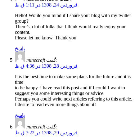
فروردین 24, 1398 در 1:11 ق.ظ
Hello! Would you mind if I share your blog with my twitter
group?
There’s a lot of folks that I think would really enjoy your
content.
Please let me know. Thank you
پاسخ
گفت:
minecraft
فروردین 28, 1398 در 4:36 ق.ظ
It is the best time to make some plans for the future and it is
time
to be happy. I have read this post and if I could I want to
suggest you some interesting things or advice.
Perhaps you could write next articles referring to this article.
I desire to read even more things about it!
پاسخ
گفت:
minecraft
فروردین 29, 1398 در 7:22 ق.ظ