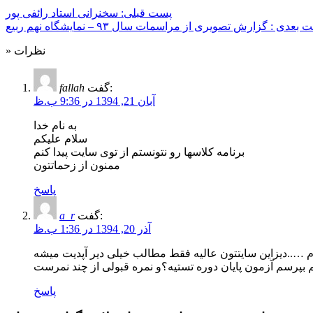
پست قبلی: سخنرانی استاد رائفی پور
بعدی : گزارش تصویری از مراسمات سال ۹۳ – نمایشگاه نهم ربیع
» نظرات
گفت:
fallah
آبان 21, 1394 در 9:36 ب.ظ
به نام خدا
سلام علیکم
برنامه کلاسها رو نتونستم از توی سایت پیدا کنم
ممنون از زحماتتون
پاسخ
گفت:
a_r
آذر 20, 1394 در 1:36 ب.ظ
بپرسم آزمون پایان دوره تستیه؟و نمره قبولی از چند نمرست
پاسخ