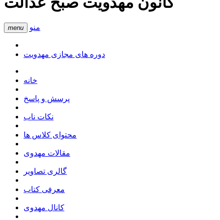
کانون مهدویت صبح عدالت
منو
menu
دوره های مجازی مهدویت
خانه
پرسش و پاسخ
نکات ناب
محتوای کلاس ها
مقالات مهدوی
گالری تصاویر
معرفی کتاب
کانال مهدوی