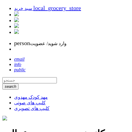
local_grocery_store
سبد خرید
person
وارد شوید/ عضویت
email
info
public
search
مهد کودک مهدوی
کلیپ های صوتی
کلیپ های تصویری