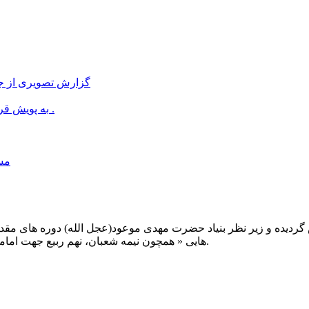
گزارش تصویری از جل
به پویش قربانی نذر سلامتی امام زمان(عج) برای روز نیمه شعبان بپیوندیم .
مسا
یت صبح عدالت ( مشهد مقدس ) در سال ۱۳۹۲ تاسیس گردیده و زیر نظر بنیاد حضرت مهدی موعود(ع
هایی « همچون نیمه شعبان، نهم ربیع جهت امامت حضرت، احیا و شب زنده داری مهدوی» توفیق خدمت داشته است.