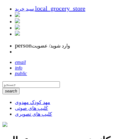
local_grocery_store
سبد خرید
person
وارد شوید/ عضویت
email
info
public
search
مهد کودک مهدوی
کلیپ های صوتی
کلیپ های تصویری