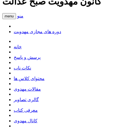
کانون مهدویت صبح عدالت
منو
menu
دوره های مجازی مهدویت
خانه
پرسش و پاسخ
نکات ناب
محتوای کلاس ها
مقالات مهدوی
گالری تصاویر
معرفی کتاب
کانال مهدوی