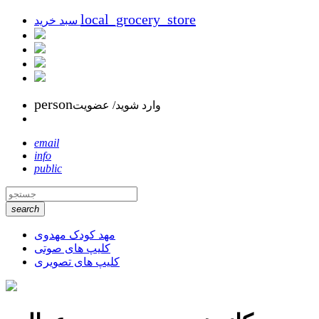
local_grocery_store
سبد خرید
person
وارد شوید/ عضویت
email
info
public
search
مهد کودک مهدوی
کلیپ های صوتی
کلیپ های تصویری