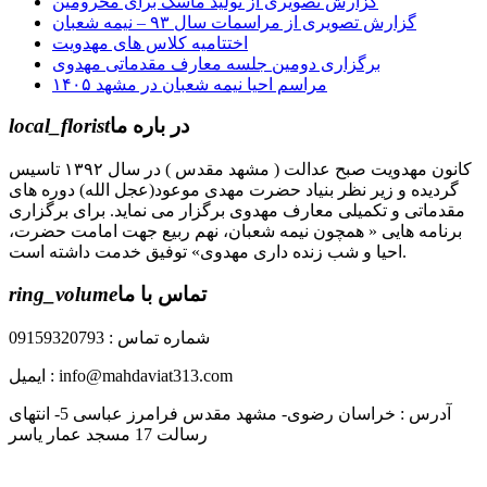
گزارش تصویری از تولید ماسک برای محرومین
گزارش تصویری از مراسمات سال ۹۳ – نیمه شعبان
اختتامیه کلاس های مهدویت
برگزاری دومین جلسه معارف مقدماتی مهدوی
مراسم احیا نیمه شعبان در مشهد ۱۴۰۵
در باره ما
local_florist
کانون مهدویت صبح عدالت ( مشهد مقدس ) در سال ۱۳۹۲ تاسیس
گردیده و زیر نظر بنیاد حضرت مهدی موعود(عجل الله) دوره های
مقدماتی و تکمیلی معارف مهدوی برگزار می نماید. برای برگزاری
برنامه هایی « همچون نیمه شعبان، نهم ربیع جهت امامت حضرت،
احیا و شب زنده داری مهدوی» توفیق خدمت داشته است.
تماس با ما
ring_volume
شماره تماس : 09159320793
ایمیل : info@mahdaviat313.com
آدرس : خراسان رضوی- مشهد مقدس فرامرز عباسی 5- انتهای
رسالت 17 مسجد عمار یاسر