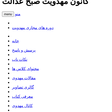
کانون مهدویت صبح عدالت
منو
menu
دوره های مجازی مهدویت
خانه
پرسش و پاسخ
نکات ناب
محتوای کلاس ها
مقالات مهدوی
گالری تصاویر
معرفی کتاب
کانال مهدوی