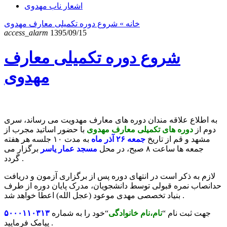
اشعار ناب مهدوی
خانه
» شروع دوره تکمیلی معارف مهدوی
access_alarm
1395/09/15
شروع دوره تکمیلی معارف
مهدوی
به اطلاع علاقه مندان دوره های معارف مهدویت می رساند، سری
دوم از
دوره های تکمیلی معارف مهدوی
با حضور اساتید مجرب از
مشهد و قم از تاریخ
جمعه ۲۶ آذر ماه
به مدت ۱۰ جلسه هر هفته
جمعه ها ساعت ۸ صبح، در محل
مسجد عمار یاسر
برگزار می
گردد .
لازم به ذکر است در انتهای دوره پس از برگزاری آزمون و دریافت
حدانصاب نمره قبولی توسط دانشجویان، مدرک پایان دوره از طرف
بنیاد تخصصی مهدی موعود (عجل الله) اعطا خواهد شد .
جهت ثبت نام “
نام،نام خانوادگی
“خود را به شماره
۵٠٠٠١١٠٣١٣
پیامک فرمایید .