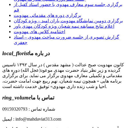
برگزاری جلسه سوم معارف مهدوی با حضور استاد کفیل از
قم
برگزاری دوره های مقدماتی مهدویت
برگزاری دومین نمایشگاه مهدویت باران امید – ویژه کودکان
اعلام نتایج مسابقه نیمه شعبان ویژه کودکان مهدی یاور
اختتامیه کلاس های مهدویت
گزارش تصویری از جلسه ضرورت مباحث مهدوی – استاد
جعفری
در باره ما
local_florist
کانون مهدویت صبح عدالت ( مشهد مقدس ) در سال ۱۳۹۲ تاسیس
گردیده و زیر نظر بنیاد حضرت مهدی موعود(عجل الله) دوره های
مقدماتی و تکمیلی معارف مهدوی برگزار می نماید. برای برگزاری
برنامه هایی « همچون نیمه شعبان، نهم ربیع جهت امامت حضرت،
احیا و شب زنده داری مهدوی» توفیق خدمت داشته است.
تماس با ما
ring_volume
شماره تماس : 09159320793
ایمیل : info@mahdaviat313.com