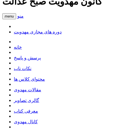
کانون مهدویت صبح عدالت
منو
menu
دوره های مجازی مهدویت
خانه
پرسش و پاسخ
نکات ناب
محتوای کلاس ها
مقالات مهدوی
گالری تصاویر
معرفی کتاب
کانال مهدوی