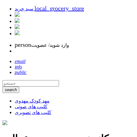
local_grocery_store
سبد خرید
person
وارد شوید/ عضویت
email
info
public
search
مهد کودک مهدوی
کلیپ های صوتی
کلیپ های تصویری