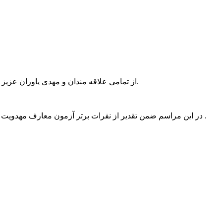
برگزار می شود، دعوت به عمل می آید.
از تمامی علاقه مندان و مهدی یاوران عز
در این مراسم ضمن تقدیر از نفرات برتر آزمون معارف مهدویت ، به بزرگوارانی که موفق به کسب نمره قبولی شده اند، از طرف بنیاد فرهنگی حضرت مهدی موعود (عج) مدرک پایان دوره اعطا خواهد شد .