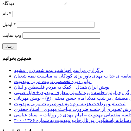
دیدگاه
*
نام
*
ایمیل
وب‌ سایت
همچنین بخوانیم
برگزاری مراسم احیا شب نیمه شعبان در مشهد
بقه ی جذاب مهدی یاور برای کودکان به مناسبت نیمه شعبان
اولین دوره تخصصی تربیت مربی مهدویت
پویش ایران همدل _ کمک به مردم فلسطین و لبنان
گزاری اولین جلسه دوره تکمیلی معارف مهدوی + فایل صوتی
 معیشتی در شب میلاد امام حسن مجتبی (ع) – پویش مهربانی
ثبت نام و پرداخت هزینه ترم دوم دوره تربیت مربی مهدویت
رش تصویری از جلسه ضرورت مباحث مهدوی – استاد جعفری
سه مقدماتی مهدویت – امام مهدی در روایات – استاد عباسی
سامانه پاسخگویی پورتال جامع مهدویت به شماره ۳۰۰۰۱۳۶۶