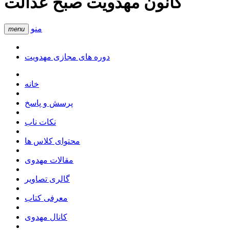
کانون مهدویت صبح عدالت
منو
menu
دوره های مجازی مهدویت
خانه
پرسش و پاسخ
نکات ناب
محتوای کلاس ها
مقالات مهدوی
گالری تصاویر
معرفی کتاب
کانال مهدوی