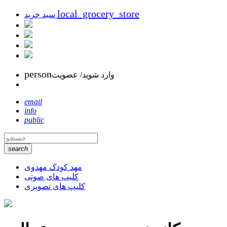
local_grocery_store
سبد خرید
person
وارد شوید/ عضویت
email
info
public
search
مهد کودک مهدوی
کلیپ های صوتی
کلیپ های تصویری