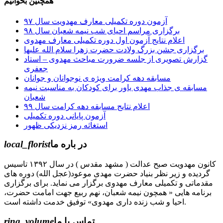
همچنین بخوانیم
آزمون دوره تکمیلی معارف مهدویت سال ۹۷
برگزاری مراسم احیای شب نیمه شعبان سال ۹۸
اعلام نتایج آزمون اول دوره تکمیلی معارف مهدوی
برگزاری جشن بزرگ ولادت حضرت زهرا سلام الله علیها
گزارش تصویری از جلسه ضرورت مباحث مهدوی – استاد
جعفری
مسابقه دهه کرامت ویژه ی نوجوانان و جوانان
مسابقه ی جذاب مهدی یاور برای کودکان به مناسبت نیمه
شعبان
اعلام نتایج مسابقه دهه کرامت سال ۹۹
آزمون پایانی دوره تکمیلی
استغاثه رمز نزدیکی ظهور
در باره ما
local_florist
کانون مهدویت صبح عدالت ( مشهد مقدس ) در سال ۱۳۹۲ تاسیس
گردیده و زیر نظر بنیاد حضرت مهدی موعود(عجل الله) دوره های
مقدماتی و تکمیلی معارف مهدوی برگزار می نماید. برای برگزاری
برنامه هایی « همچون نیمه شعبان، نهم ربیع جهت امامت حضرت،
احیا و شب زنده داری مهدوی» توفیق خدمت داشته است.
تماس با ما
ring_volume