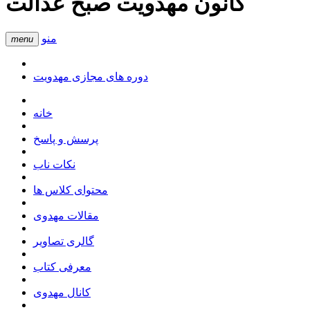
کانون مهدویت صبح عدالت
منو
menu
دوره های مجازی مهدویت
خانه
پرسش و پاسخ
نکات ناب
محتوای کلاس ها
مقالات مهدوی
گالری تصاویر
معرفی کتاب
کانال مهدوی