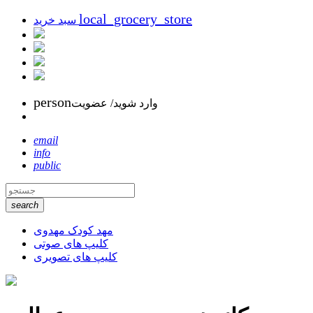
local_grocery_store
سبد خرید
person
وارد شوید/ عضویت
email
info
public
search
مهد کودک مهدوی
کلیپ های صوتی
کلیپ های تصویری