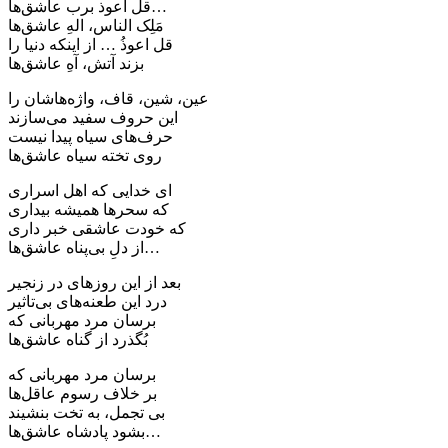
قل اعوذ برب عاشق‌ها…
مَلِک الناس، الهِ عاشق‌ها
قل اعوذُ … از اینکه دنیا را
بزند آتش، آهِ عاشق‌ها
عین، شین، قاف، واژه‌هاشان را
این حروف سفید می‌سازند
حرف‌های سیاه پیدا نیست
روی تخته سیاه عاشق‌ها
ای خدایی که اهل اسراری
که سحرها همیشه بیداری
که خودت عاشقی خبر داری
از دلِ بی‌پناه عاشق‌ها…
بعد از این روزهای در زنجیر
درد این طعنه‌های بی‌تاثیر
برسان مرد مهربانی که
بُگذرد از گناه عاشق‌ها
برسان مرد مهربانی که
بر خلاف رسوم عاقل‌ها
بی تجمل، به تخت بنشیند
بشود پادشاه عاشق‌ها…