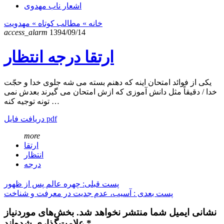
اشعار ناب مهدوی
خانه
» مطالب کوتاه »
مهدویت
access_alarm
1394/09/14
ارتقا درجه انتظار
یکی از فوائد امتحان اینه که دهنم بسته می شه جلوی خدا و حجّت
خدا / دقیقاً مثل دانش آموزی که ازش امتحان می گیرند بعدش نمی
تونه توجیه کنه …
دریافت فایل pdf
more
ارتقا
انتظار
درجه
پست قبلی: چهره عالم پس از ظهور
پست بعدی : آسیب، عدم جدیت در معرفت و شناخت
نشانی ایمیل شما منتشر نخواهد شد. بخش‌های موردنیاز
علامت‌گذاری شده‌اند *