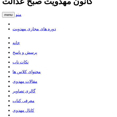
کانون مهدویت صبح عدالت
منو
menu
دوره های مجازی مهدویت
خانه
پرسش و پاسخ
نکات ناب
محتوای کلاس ها
مقالات مهدوی
گالری تصاویر
معرفی کتاب
کانال مهدوی