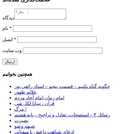
دیدگاه
*
نام
*
ایمیل
وب‌ سایت
همچنین بخوانیم
چگونه گناه نکنیم – قسمت پنجم – استاد رائفی پور
علائم ظهور
امام زمان امام آحاد مردم
قرآن ، تبیانا لکل شی
مرگ !
رسائل ۳ – استصحاب، تعادل و تراجیح – پایه هشتم
بصیرت
شبهه وضو
ادعای شباهت داعش با سفیانی