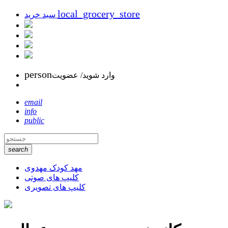
local_grocery_store
سبد خرید
person
وارد شوید/ عضویت
email
info
public
search
مهد کودک مهدوی
کلیپ های صوتی
کلیپ های تصویری