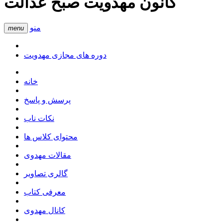
کانون مهدویت صبح عدالت
منو
menu
دوره های مجازی مهدویت
خانه
پرسش و پاسخ
نکات ناب
محتوای کلاس ها
مقالات مهدوی
گالری تصاویر
معرفی کتاب
کانال مهدوی