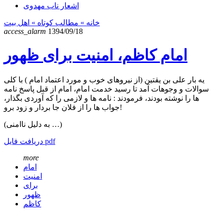
اشعار ناب مهدوی
خانه
» مطالب کوتاه »
اهل بیت
access_alarm
1394/09/18
امام کاظم، امنیت برای ظهور
یه بار علی بن یقتین (از نیروهای خوب و مورد اعتماد امام ) با کلی
سوالات و وجوهات آمد تا رسید خدمت امام، امام از قبل پاسخ نامه
ها را نوشته بودند، فرمودند : نامه ها و لازمی را که آوردی بگذار،
جواب ها را از فلان جا بردار و زود برو!
(به دلیل ناامنی …)
دریافت فایل pdf
more
امام
امنیت
برای
ظهور
کاظم