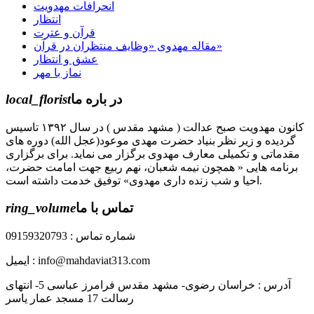
انحرافات مهدویت
انتظار
قرآن و عترت
مقاله مهدوی «وظایف منتظران در قرآن»
عشق و انتظار
نماز با مهر
در باره ما
local_florist
کانون مهدویت صبح عدالت ( مشهد مقدس ) در سال ۱۳۹۲ تاسیس
گردیده و زیر نظر بنیاد حضرت مهدی موعود(عجل الله) دوره های
مقدماتی و تکمیلی معارف مهدوی برگزار می نماید. برای برگزاری
برنامه هایی « همچون نیمه شعبان، نهم ربیع جهت امامت حضرت،
احیا و شب زنده داری مهدوی» توفیق خدمت داشته است.
تماس با ما
ring_volume
شماره تماس : 09159320793
ایمیل : info@mahdaviat313.com
آدرس : خراسان رضوی- مشهد مقدس فرامرز عباسی 5- انتهای
رسالت 17 مسجد عمار یاسر