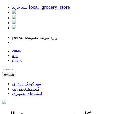
local_grocery_store
سبد خرید
person
وارد شوید/ عضویت
email
info
public
search
مهد کودک مهدوی
کلیپ های صوتی
کلیپ های تصویری