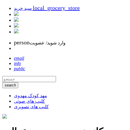
local_grocery_store
سبد خرید
person
وارد شوید/ عضویت
email
info
public
search
مهد کودک مهدوی
کلیپ های صوتی
کلیپ های تصویری