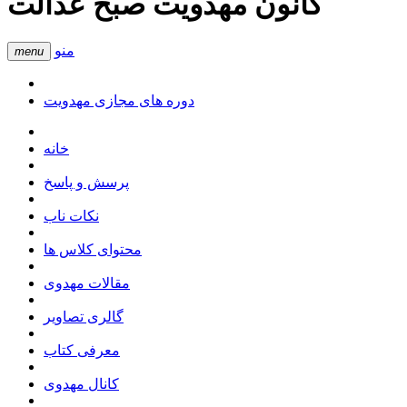
کانون مهدویت صبح عدالت
منو
menu
دوره های مجازی مهدویت
خانه
پرسش و پاسخ
نکات ناب
محتوای کلاس ها
مقالات مهدوی
گالری تصاویر
معرفی کتاب
کانال مهدوی