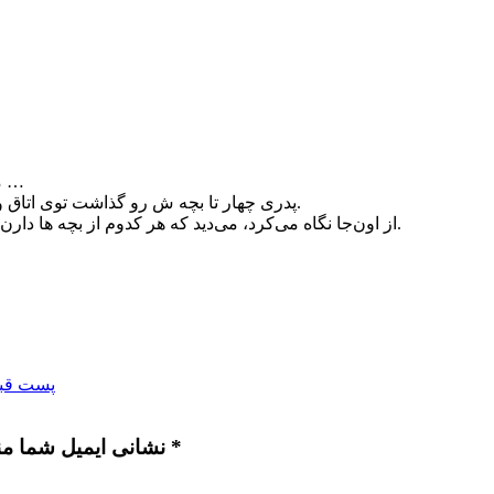
مرحوم حاج اسماعیل دولابی “واسه انتظار فرج” مثال زیبائی دارند که …
پدری چهار تا بچه ش رو گذاشت توی اتاق و گفت این‌جا را مرتب کنید تا من برگردم، خودش هم رفت پشت پرده.
از اون‌جا نگاه می‌کرد، می‌دید که هر کدوم از بچه ها دارن چه کار می‌کنن، می‌نوشت توی یک کاغذی که بعدا حساب و کتاب کنه.
پست قبل
نشانی ایمیل شما منتشر نخواهد شد. بخش‌های موردنیاز علامت‌گذاری شده‌اند *