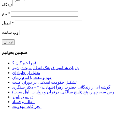
دیدگاه
*
نام
*
ایمیل
وب‌ سایت
همچنین بخوانیم
چرا خبرگان ؟!
جریان شناسی فرهنگ انتظار – بخش دوم
تجلیل از جانبازان
عهد و بیعت با امام زمان
تشکیل حکومت اسلامی در دوران غیبت
گوشه ای از زندگانی حضرت زهرا (شهادت) ۲ – دکتر سنگری
رس سه، چهار، پنج (تاپنج سالگی، درقرآن و روایات، اهل سنت)
تواضع پیامبر
ظلم و فساد !
انحرافات مهدویت