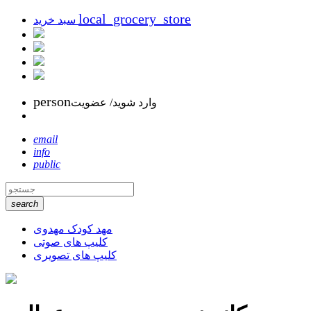
local_grocery_store
سبد خرید
person
وارد شوید/ عضویت
email
info
public
search
مهد کودک مهدوی
کلیپ های صوتی
کلیپ های تصویری