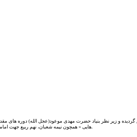
یت صبح عدالت ( مشهد مقدس ) در سال ۱۳۹۲ تاسیس گردیده و زیر نظر بنیاد حضرت مهدی موعود(ع
هایی « همچون نیمه شعبان، نهم ربیع جهت امامت حضرت، احیا و شب زنده داری مهدوی» توفیق خدمت داشته است.