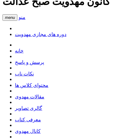
کانون مهدویت صبح عدالت
منو
menu
دوره های مجازی مهدویت
خانه
پرسش و پاسخ
نکات ناب
محتوای کلاس ها
مقالات مهدوی
گالری تصاویر
معرفی کتاب
کانال مهدوی