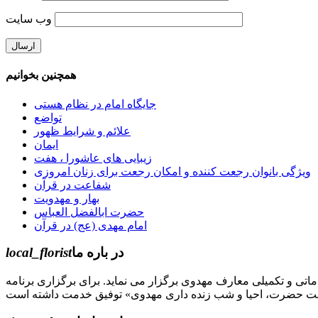
وب‌ سایت
همچنین بخوانیم
جایگاه امام در نظام هستی
تواضع
علائم و شرایط ظهور
ایمان
زیبایی های عاشورا ، هفت
ویژگی بانوان رجعت کننده و امکان رجعت برای زنان امروزی
شفاعت در قرآن
بهار و مهدویت
حضرت ابالفضل العباس
امام مهدی (عج) در قرآن
در باره ما
local_florist
جل الله) دوره های مقدماتی و تکمیلی معارف مهدوی برگزار می نماید. برای برگزاری برنامه