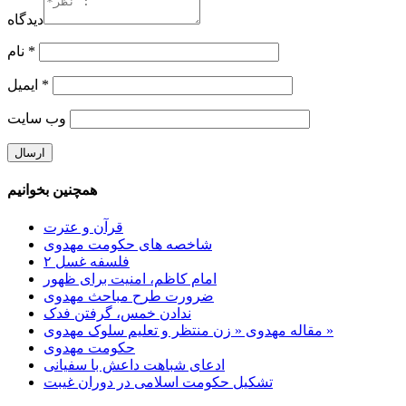
دیدگاه
*
نام
*
ایمیل
وب‌ سایت
همچنین بخوانیم
قرآن و عترت
شاخصه های حکومت مهدوی
فلسفه غسل ۲
امام کاظم، امنیت برای ظهور
ضرورت طرح مباحث مهدوی
ندادن خمس، گرفتن فدک
مقاله مهدوی « زن منتظر و تعلیم سلوک مهدوی »
حکومت مهدوی
ادعای شباهت داعش با سفیانی
تشکیل حکومت اسلامی در دوران غیبت