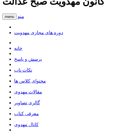
کانون مهدویت صبح عدالت
منو
menu
دوره های مجازی مهدویت
خانه
پرسش و پاسخ
نکات ناب
محتوای کلاس ها
مقالات مهدوی
گالری تصاویر
معرفی کتاب
کانال مهدوی