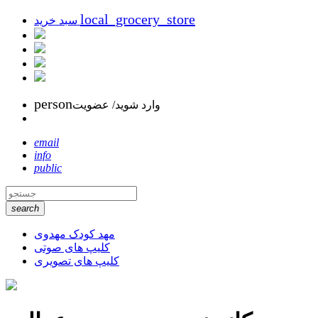
local_grocery_store
سبد خرید
person
وارد شوید/ عضویت
email
info
public
search
مهد کودک مهدوی
کلیپ های صوتی
کلیپ های تصویری