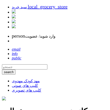
local_grocery_store
سبد خرید
person
وارد شوید/ عضویت
email
info
public
search
مهد کودک مهدوی
کلیپ های صوتی
کلیپ های تصویری