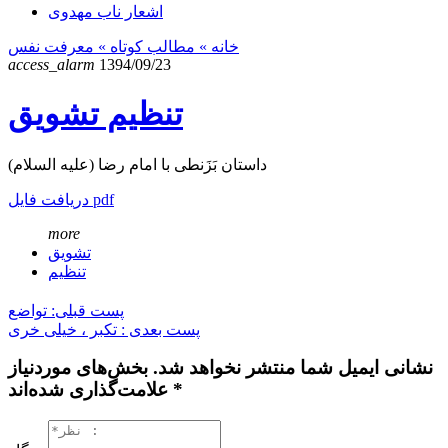
اشعار ناب مهدوی
خانه
» مطالب کوتاه »
معرفت نفس
access_alarm
1394/09/23
تنظیم تشویق
داستان بَزَنطی با امام رضا (علیه السلام)
دریافت فایل pdf
more
تشویق
تنظیم
پست قبلی: تواضع
پست بعدی : تکبر ، خیلی خری
نشانی ایمیل شما منتشر نخواهد شد. بخش‌های موردنیاز
علامت‌گذاری شده‌اند *