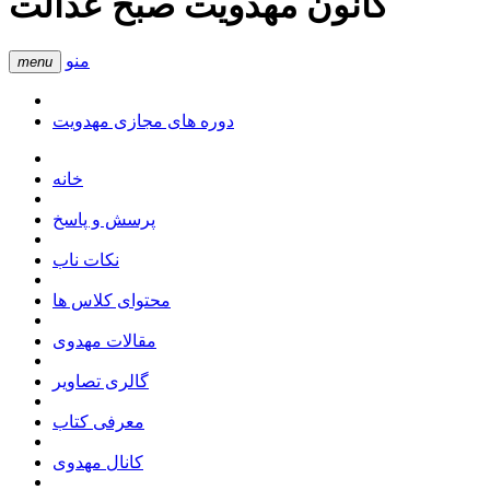
کانون مهدویت صبح عدالت
منو
menu
دوره های مجازی مهدویت
خانه
پرسش و پاسخ
نکات ناب
محتوای کلاس ها
مقالات مهدوی
گالری تصاویر
معرفی کتاب
کانال مهدوی