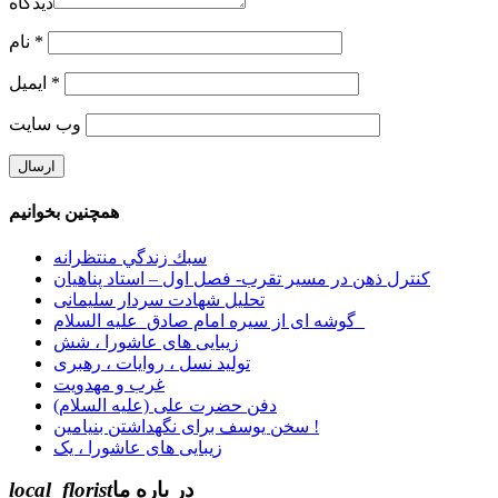
دیدگاه
*
نام
*
ایمیل
وب‌ سایت
همچنین بخوانیم
ﺳﺒﻚ زﻧﺪﮔﻲ ﻣﻨﺘﻈﺮاﻧﻪ
کنترل ذهن در مسیر تقرب- فصل اول – استاد پناهیان
تحلیل شهادت سردار سلیمانی
گوشه ای از سیره امام صادق_علیه السلام_
زیبایی های عاشورا ، شش
تولید نسل ، روایات ، رهبری
غرب و مهدویت
دفن حضرت علی (علیه السلام)
سخن یوسف برای نگهداشتن بنیامین !
زیبایی های عاشورا ، یک
در باره ما
local_florist