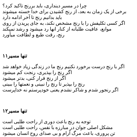
چرا در مسیر دینداری، باید بررنج تاکید کرد؟
برخی از یک زمان به بعد، از رنج کشیدن برای خدا خسته می­شوند
باید بدانیم رنج تا آخر ادامه دارد
اگر کسی تکلیفش را با رنج مشخص نکند، به جای پریدن از روی
موانع، عافیت طلبانه از کنار انها رد می­شود و رشد نمی­کند
رنج، رقت طبع و لطافت می­آورد
تنها مسیر۱۱
اگر با رنج درست برخورد نکنیم رنج ما در زندگی زیاد خواهد شد
اگر رنج را بپذیری، رنجت کم می­شود
اگر از رنج فرار کنی، بدتر می­شود
رنج را بپذیر تا رنج را نبینی و نعمتها را ببینی
اگر رنجور شدم و شاکر نشدم یعنی خودپرستم نه خداپرست
تنها مسیر۱۲
توجه به رنج باعث دوری از راحت طلبی است
مشکل اصلی جوان در مبارزه با نفس، راحت طلبی است
تن پروری، باعث مرگ آرام و بی صدای روح انسان می­شود