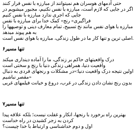
حتی آدم­های هوسران هم نمی­توانند از مبارزه با نفس فرار کنند
اگر در جایی که لازم است، مبارزه با نفس نکنیم، مجبور می­شویم در
جایی که اجری ندارد مبارزه با نفس کنیم
فراگیری« رنج» کمک خدا برای مبارزه با نفس
مبارزه با هوای نفس مانند نخ تسبیح، تمام معارف دینی و توصیه­ها را
به هم پیوند می­دهد
اصلی ترین و تنها کار ما در طول زندگی، مبارزه با هوای نفس است.
تنها مسیر۶
درک واقعیت­های حاکم بر زندگی، ما را آماده دینداری می­کند
واقعیت دنیا، همراهی زندگی دنیا با رنج و سختی است
اولین نتیجه درک واقعیت دنیا:«در مشکلات و رنج­های فردی به دنبال
مقصر نباشیم»
بدون رنج نشان دادن زندگی در غرب، دروغ و خیانت فیلم­های غربی
تنها مسیر۷
بهترین راه برخورد با رنج­ها، انکار و غفلت نیست؛ بلکه علاقه پیدا
کردن به زجر کشیدن در راه خداست
اول و دوم خداشناسی و ارتباط با خدا چیست؟