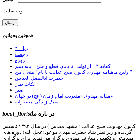
وب‌ سایت
همچنین بخوانیم
ریا – ۳
رجعت
روزه
کفایه ۲ – از نواهی تا پایان قطع و ظن – پایه دهم
اولین ماهنامه مهدوی کانون صبح عدالت با نام “منجی من”
حضرت ابالفضل العباس
نکات نماز
صبر
مقاله مهدوی «مدیریت امام زمان (عج) بر جهان»
سبک زندگی منتظرانه
در باره ما
local_florist
کانون مهدویت صبح عدالت ( مشهد مقدس ) در سال ۱۳۹۲ تاسیس
گردیده و زیر نظر بنیاد حضرت مهدی موعود(عجل الله) دوره های
مقدماتی و تکمیلی معارف مهدوی برگزار می نماید. برای برگزاری