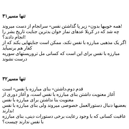
تنها مسیر۳۱
همه خوبی­ها بدون« زیر پا گذاشتن نفس» سرانجام از دست می­روند!
چه شد که در کربلا عده­ای نماز خوان بدترین جنایت تاریخ بشر را
انجام دادند؟!
اگر یک مذهبی مبارزه با نفس نکند، ممکن است جنایت­هایی بکند که از
کفار هم برنمی­آید
مبارزه با نفس برای این است که کسانی مل تروریست­های سوریه
درست نشوند
تنها مسیر۳۲
قدم دوم،داشتن« بنای مبارزه با نفس» است
آغاز معنویت داشتن بنای مبارزه با نفس است، و آغاز دوری از
معنویت بنا نداشتن برای مبارزه با نفس
بعضی­ها دنبال دستورالعمل خصوصی می­روند ولی بنای مبارزه با نفس
ندارند!
عاقبت کسانی که با وجود رعایت برخی دستورات دینی، بنای مبارزه
با نفس ندارند چیست؟