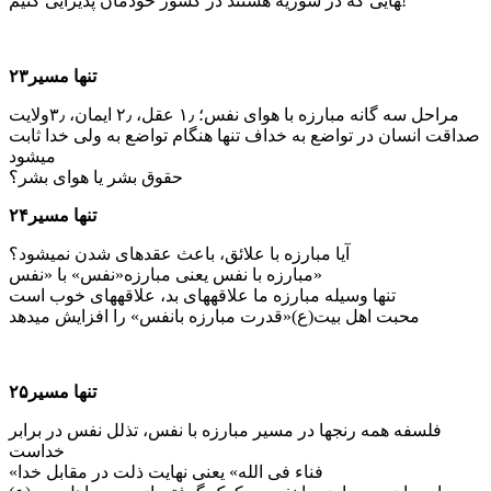
هایی که در سوریه هستند در کشور خودمان پذیرایی کنیم!
تنها مسیر۲۳
مراحل سه گانه مبارزه با هوای نفس؛ ۱٫ عقل، ۲٫ ایمان، ۳٫ولایت
صداقت انسان در تواضع به خداف تنها هنگام تواضع به ولی خدا ثابت
می­شود
حقوق بشر یا هوای بشر؟
تنها مسیر۲۴
آیا مبارزه با علائق، باعث عقده­ای شدن نمی­شود؟
مبارزه با نفس یعنی مبارزه«نفس» با «نفس»
تنها وسیله مبارزه ما علاقه­های بد­، علاقه­های خوب است
محبت اهل بیت(ع)«قدرت مبارزه بانفس» را افزایش می­دهد
تنها مسیر۲۵
فلسفه همه رنج­ها در مسیر مبارزه با نفس، تذلل نفس در برابر
خداست
«فناء فی الله» یعنی نهایت ذلت در مقابل خدا