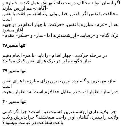
اگر انسان نتواند مخالف دوست داشتنی­هایش عمل کند،« اختیار» و
«آگاهی» هم ارزش ندارند
مخالفت با نفس اگر با دتور خدا و ولی او نباشد، موافقت با نفس
است
بعد از «عزم» مبارزه با نفس، «حرکت» با چهار اقدام در دو جبهه
آغاز می­شود
«ترک گناه» و «رضایت» ارزشمندترند اما «نماز» و «شکر» مقدم
تنها مسیر۳۸
در مرحله حرکت، «چهار اقدام» را باید «با هم» انجام دهیم
نماز چگونه ما را در ترک هوای نفس کمک می­کند؟
تنها مسیر ۳۹
نماز، مهمترین و گسترده ترین تمرین برای مبارزه با هوای نفس
است
در نماز« اظهار ادب» در مقابل خدا لازم است نه« اظهار محبت»
تنها مسیر ۴۰
چرا ولایتمداری ارزشمندترین قسمت دین است؟ چرا اگر کسی
ولایت را بپذیرد، گناهان او را راحت می­بخشند؟ چرا پذیرش ولایت
باعث شفاعت در قیامت می­شود؟