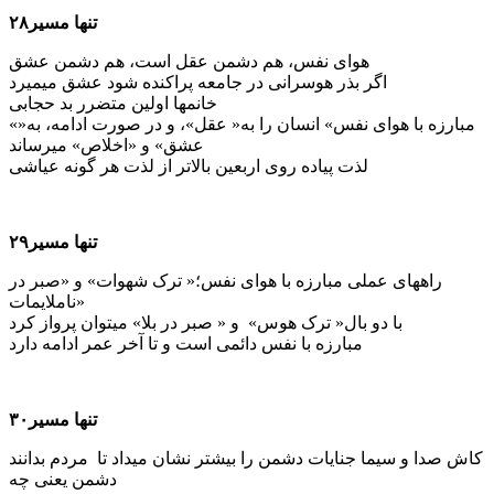
تنها مسیر۲۸
هوای نفس، هم دشمن عقل است، هم دشمن عشق
اگر بذر هوسرانی در جامعه پراکنده شود عشق می­میرد
خانم­ها اولین متضرر بد حجابی
«مبارزه با هوای نفس» انسان را به« عقل»، و در صورت ادامه، به«
عشق» و «اخلاص» می­رساند
لذت پیاده روی اربعین بالاتر از لذت هر گونه عیاشی
تنها مسیر۲۹
راه­های عملی مبارزه با هوای نفس؛« ترک شهوات» و «صبر در
ناملایمات»
با دو بال« ترک هوس» و « صبر در بلا» می­توان پرواز کرد
مبارزه با نفس دائمی است و تا آخر عمر ادامه دارد
تنها مسیر۳۰
کاش صدا و سیما جنایات دشمن را بیشتر نشان می­داد تا مردم بدانند
دشمن یعنی چه