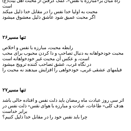
راه میان بر«مبارزه با نفس»، کمک گرفتن از محبت اهل بیت(ع)
است
محبت به اولیا خدا نفس را در مقابل خدا ذلیل می­کند
اگر محبت عمیق شود عاشق ذلیل معشوق می­شود
تنها مسیر۲۶
رابطه محبت، مبارزه با نفس و اخلاص
محبت خودخواهانه به دنبال تصاحب و دا کردن محبوب برای محب
است، و عکس آن محبت غیر خودخواهانه است
در نگاه غرب، عشق تصاحب کننده ترویج می­شود
فیلم­های عشقی غربی، خودخواهی را افزایش می­دهند نه محبت را
تنها مسیر۲۷
اثر سی روز عبادت ماه رمضان باید ذلت نفس و افتاده حالی باشد
هدف کلی« طاعات، عبادت و مبارزه با هوای نقس» ذلت نفس در
برابر خداست
چرا باید نفس خود را در مقابل خدا ذلیل کنیم؟