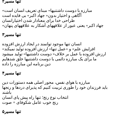
تنها مسیر۲
«مبارزه با دوست داشتنی­ها» مبنای تعریف انسان است
آگاهی و اختیار بدون« جهاد اکبر» بی فایده است
طراحی خدا برای معنادار شدن اختیارانسان
«جهاد اکبر» یعنی عبور از علاقه­های آشکار به علاقه­های پنهان
تنها مسیر۳
انسان تنها موجود توانمند در ایجاد ارزش افزوده
«افزایش علم» و «عمل تنها» ارزش افزوده تولید نمی­کند
ارزش افزوده با عمل بر خلاف« دوست داشتنی­ها» تولید می­شود
ما برای یک مبارزه دائمی با دوست داشتنی­ها خلق شده­ایم
دین برنامه این مبارزه را داده
تنها مسیر۴
مبارزه با هوای نفس، محور اصلی همه دستورات دین
باید فرزندان خود را طوری تربیت کنیم که پذیرای درد­ها و رنج­ها
باشند
انتخاب نوع رنج؛ تنها راه پیش پای انسان
رنج خوب عامل شکوفای + صوت
تنها مسیر۵