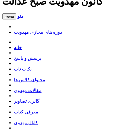
کانون مهدویت صبح عدالت
منو
menu
دوره های مجازی مهدویت
خانه
پرسش و پاسخ
نکات ناب
محتوای کلاس ها
مقالات مهدوی
گالری تصاویر
معرفی کتاب
کانال مهدوی