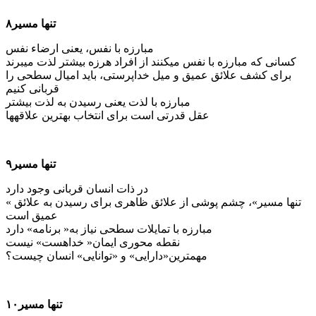
تنها مسیر۸
مبارزه با نفس، یعنی ارضاء نفس
کسانی که مبارزه با نفس می­کنند از افراد هرزه بیشتر لذت می­برند
برای کشف علائق عمیق و میل خداپرستی، باید امیال سطحی را
قربانی کنیم
مبارزه با لذت یعنی رسیدن به لذت بیشتر
عقل قدرتی است برای انتخاب بهترین علاقه­ها
تنها مسیر۹
در ذات انسان قربانی وجود دارد
« تنها مسیر»، چشم پوشی از علائق ظاهری برای رسیدن به علائق
عمیق است
مبارزه با تمایلات سطحی نیاز به« برنامه» دارد
نقطه محوری ایمان« خداهست» نیست
مهمترین«دارایی» و «توانایی» انسان چیست؟
تنها مسیر۱۰