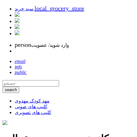
local_grocery_store
سبد خرید
person
وارد شوید/ عضویت
email
info
public
search
مهد کودک مهدوی
کلیپ های صوتی
کلیپ های تصویری