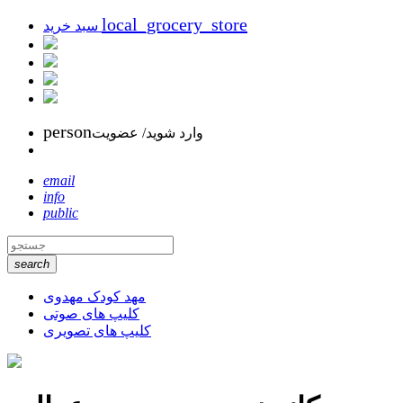
local_grocery_store
سبد خرید
person
وارد شوید/ عضویت
email
info
public
search
مهد کودک مهدوی
کلیپ های صوتی
کلیپ های تصویری