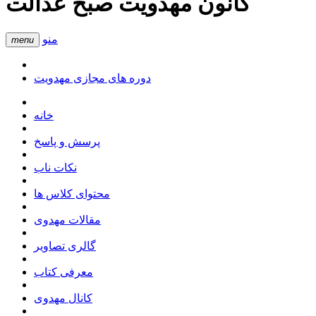
کانون مهدویت صبح عدالت
منو
menu
دوره های مجازی مهدویت
خانه
پرسش و پاسخ
نکات ناب
محتوای کلاس ها
مقالات مهدوی
گالری تصاویر
معرفی کتاب
کانال مهدوی