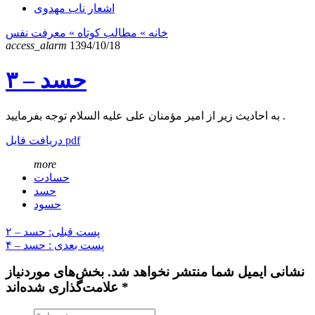
اشعار ناب مهدوی
خانه
» مطالب کوتاه »
معرفت نفس
access_alarm
1394/10/18
حسد – ۳
به احادیث زیر از امیر مؤمنان علی علیه السلام توجه بفرمایید .
دریافت فایل pdf
more
حسادت
حسد
حسود
پست قبلی: حسد – ۲
پست بعدی : حسد – ۴
نشانی ایمیل شما منتشر نخواهد شد. بخش‌های موردنیاز
علامت‌گذاری شده‌اند *