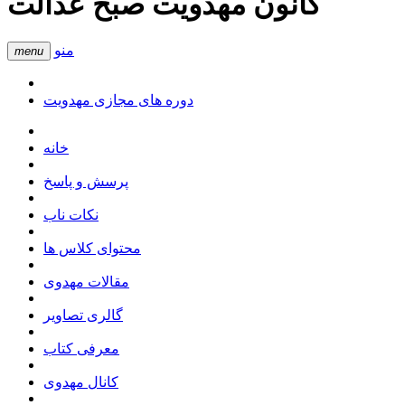
کانون مهدویت صبح عدالت
منو
menu
دوره های مجازی مهدویت
خانه
پرسش و پاسخ
نکات ناب
محتوای کلاس ها
مقالات مهدوی
گالری تصاویر
معرفی کتاب
کانال مهدوی