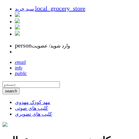
local_grocery_store
سبد خرید
person
وارد شوید/ عضویت
email
info
public
search
مهد کودک مهدوی
کلیپ های صوتی
کلیپ های تصویری