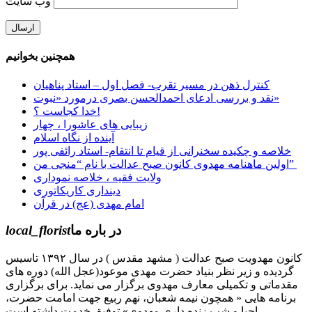
وب‌ سایت
همچنین بخوانیم
کنترل ذهن در مسیر تقرب- فصل اول – استاد پناهیان
نقد و بررسی ادعای احمدالحسن بصری درمورد «نبوت»
خدا کجاست ؟!
زیبایی های عاشورا ، چهار
آینده از نگاه اسلام
خلاصه و چکیده سخنرانی از قیام تا انتقام- استاد رائفی پور
اولین ماهنامه مهدوی کانون صبح عدالت با نام “منجی من”
ولایت فقیه ، خلاصه نموداری
دینداری کاریکاتوری
امام مهدی (عج) در قرآن
در باره ما
local_florist
کانون مهدویت صبح عدالت ( مشهد مقدس ) در سال ۱۳۹۲ تاسیس
گردیده و زیر نظر بنیاد حضرت مهدی موعود(عجل الله) دوره های
مقدماتی و تکمیلی معارف مهدوی برگزار می نماید. برای برگزاری
برنامه هایی « همچون نیمه شعبان، نهم ربیع جهت امامت حضرت،
احیا و شب زنده داری مهدوی» توفیق خدمت داشته است.