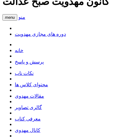
کانون مهدویت صبح عدالت
منو
menu
دوره های مجازی مهدویت
خانه
پرسش و پاسخ
نکات ناب
محتوای کلاس ها
مقالات مهدوی
گالری تصاویر
معرفی کتاب
کانال مهدوی