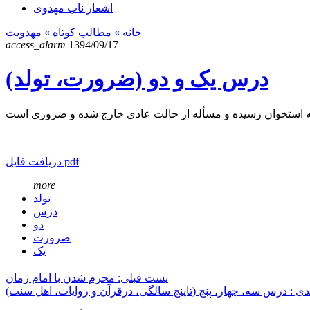
اشعار ناب مهدوی
خانه
» مطالب کوتاه »
مهدویت
access_alarm
1394/09/17
درس یک و دو (ضرورت، تولد)
دریافت فایل pdf
more
تولد
درس
دو
ضرورت
یک
پست قبلی: محرم شدن با امام زمان
ی : درس سه، چهار، پنج (تاپنج سالگی، درقرآن و روایات، اهل سنت)