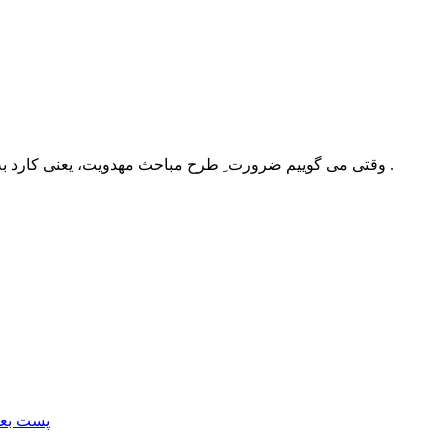
وقتی می گوییم ضرورت ِ طرح مباحث مهدویت، یعنی کارد به استخوان رسیده و مسأله از حالت عادی خارج شده و ضروری است .
پست بعد