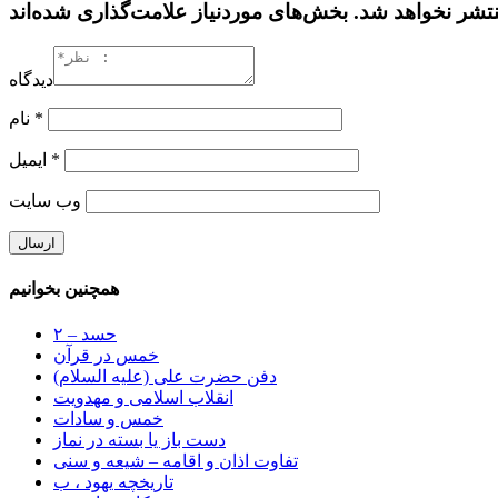
دیدگاه
*
نام
*
ایمیل
وب‌ سایت
همچنین بخوانیم
حسد – ۲
خمس در قرآن
دفن حضرت علی (علیه السلام)
انقلاب اسلامی و مهدویت
خمس و سادات
دست باز یا بسته در نماز
تفاوت اذان و اقامه – شیعه و سنی
تاریخچه یهود ، ب