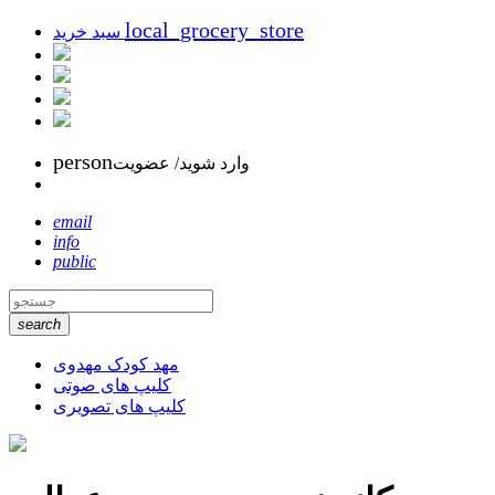
local_grocery_store
سبد خرید
person
وارد شوید/ عضویت
email
info
public
search
مهد کودک مهدوی
کلیپ های صوتی
کلیپ های تصویری