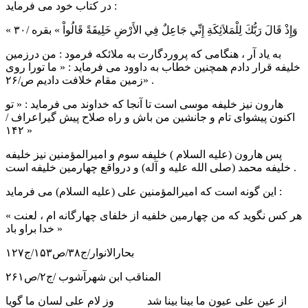
در کتاب خود می فرماید :
« وَإِذْ قَالَ رَبُّكَ لِلْمَلاَئِكَةِ إِنِّي جَاعِلٌ فِي الأَرْضِ خَلِيفَةً قَالُواْ » بقره /۳۰
به یاد آر ، هنگامی که پروردگارت به ملائکه فرمود : من درزمین
خلیفه قرار دادم همچنین خطاب به داوود می فرماید : « ما تورا روی
زمین مقام خلافت دادیم ص/۲۶» .
هارون نیز خلیفه موسی است تا آنجا که خداوند می فرماید : « تو
اکنون پیشوای تام و جانشین من باش و راه صلاح پیش گیراعراف /
۱۴۲ »
پس هارون (علیه السلام ) خلیفه سوم و امیرالمؤمنین نیز خلیفه
خلیفه محمد (صلی الله علیه و آله) و درواقع چهارمین خلیفه است .
این گونه است که امیرالمؤمنین علی (علیه السلام) می فرماید :
« هر کس نگوید که من چهارمین خلفیه از خلفای چهارگانه ام ، لعنت
خدا براو باد »
بحارالانوار/ج۳۸/ص۱۵۳/ج۱۲۷
المناقب ابن شهرآشوب /ج۲/ص۲۶۱
از عین علی عیون ما بینا بینا شد وز لام علی لسان ما گویا