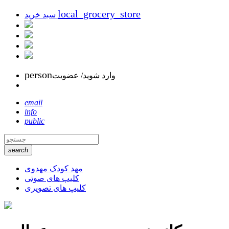
local_grocery_store
سبد خرید
person
وارد شوید/ عضویت
email
info
public
search
مهد کودک مهدوی
کلیپ های صوتی
کلیپ های تصویری