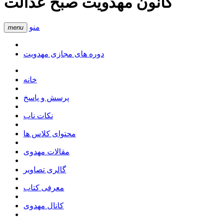
کانون مهدویت صبح عدالت
منو
menu
دوره های مجازی مهدویت
خانه
پرسش و پاسخ
نکات ناب
محتوای کلاس ها
مقالات مهدوی
گالری تصاویر
معرفی کتاب
کانال مهدوی