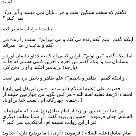
گفتند :
نگفتم که سخنم سنگین است و جز دانایان نمی فهمند و آنرا درک
نمی کنند ؟
بیایید تا برایتان تفسیر کنم ! …
اینکه گفتم” منم آنکه زنده می کنم و می میرانم” : سنت را زنده می
کنم و بدعت را می میرانم
اما اینکه گفتم “من اولم” : اولین کسی ام که به خداوند ایمان آورد و
مسلمان شد و اینکه گفتم من آخرم ، آخرین کسی هستم که جامه
(پارچه) بر پیامبر افکند و او را دفن کرد
و اینکه گفتم ” ظاهر و باطنم” : علم ظاهر و باطن نزد من است .
{ حضرت علی (علیه السلام ) فرمودند : « من لم یقل إنی رابع
الخلفاء الاربعة فعلیه لعنة الله » هر کس نگوید من چهارمین خلیفه از
خلفای چهارگانه ام ، لعنت خدا بر او باد . }
این جمله را حسین بن زید از امام صادق (ع) شنید که علی (علیه
السلام) چنان فرموده – حسین بن یزید گفت : از شما مطلب دیگری
غیر از این روایت شنیده ام ، آیا تکذیب نمی کنید ؟
امام صادق (علیه السلام ) فرمودند : آری ، (اما توضیح داره ) خداوند