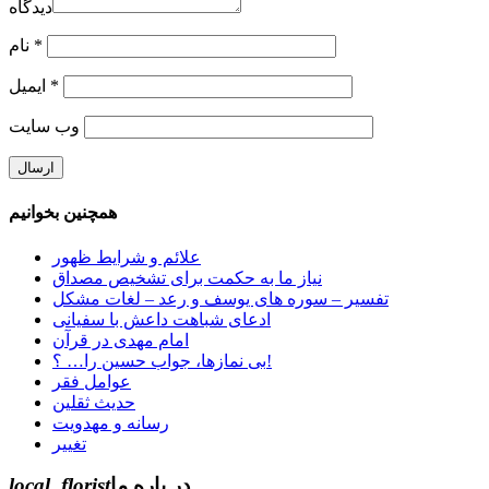
دیدگاه
*
نام
*
ایمیل
وب‌ سایت
همچنین بخوانیم
علائم و شرایط ظهور
نیاز ما به حکمت برای تشخیص مصداق
تفسیر – سوره های یوسف و رعد – لغات مشکل
ادعای شباهت داعش با سفیانی
امام مهدی در قرآن
بی نمازها، جواب حسین را… ؟!
عوامل فقر
حدیث ثقلین
رسانه و مهدویت
تغییر
در باره ما
local_florist