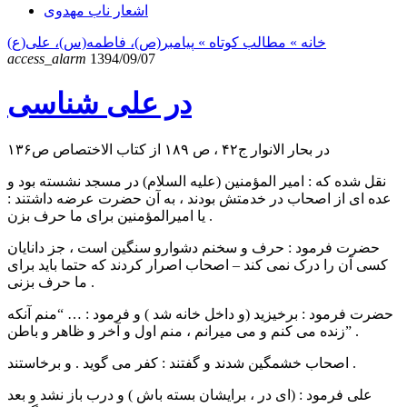
اشعار ناب مهدوی
خانه
» مطالب کوتاه »
پیامبر(ص)، فاطمه(س)، علی(ع)
access_alarm
1394/09/07
در علی شناسی
در بحار الانوار ج۴۲ ، ص ۱۸۹ از کتاب الاختصاص ص۱۳۶
نقل شده که : امیر المؤمنین (علیه السلام) در مسجد نشسته بود و
عده ای از اصحاب در خدمتش بودند ، به آن حضرت عرضه داشتند :
یا امیرالمؤمنین برای ما حرف بزن .
حضرت فرمود : حرف و سخنم دشوارو سنگین است ، جز دانایان
کسی آن را درک نمی کند – اصحاب اصرار کردند که حتما باید برای
ما حرف بزنی .
حضرت فرمود : برخیزید (و داخل خانه شد ) و فرمود : … “منم آنکه
زنده می کنم و می میرانم ، منم اول و آخر و ظاهر و باطن” .
اصحاب خشمگین شدند و گفتند : کفر می گوید . و برخاستند .
علی فرمود : (ای در ، برایشان بسته باش ) و درب باز نشد و بعد