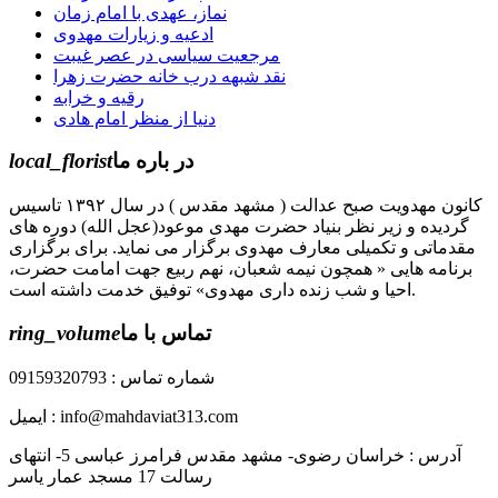
نماز، عهدی با امام زمان
ادعیه و زیارات مهدوی
مرجعیت سیاسی در عصر غیبت
نقد شبهه درب خانه حضرت زهرا
رقیه و خرابه
دنیا از منظر امام هادی
در باره ما
local_florist
کانون مهدویت صبح عدالت ( مشهد مقدس ) در سال ۱۳۹۲ تاسیس
گردیده و زیر نظر بنیاد حضرت مهدی موعود(عجل الله) دوره های
مقدماتی و تکمیلی معارف مهدوی برگزار می نماید. برای برگزاری
برنامه هایی « همچون نیمه شعبان، نهم ربیع جهت امامت حضرت،
احیا و شب زنده داری مهدوی» توفیق خدمت داشته است.
تماس با ما
ring_volume
شماره تماس : 09159320793
ایمیل : info@mahdaviat313.com
آدرس : خراسان رضوی- مشهد مقدس فرامرز عباسی 5- انتهای
رسالت 17 مسجد عمار یاسر