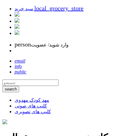
local_grocery_store
سبد خرید
person
وارد شوید/ عضویت
email
info
public
search
مهد کودک مهدوی
کلیپ های صوتی
کلیپ های تصویری