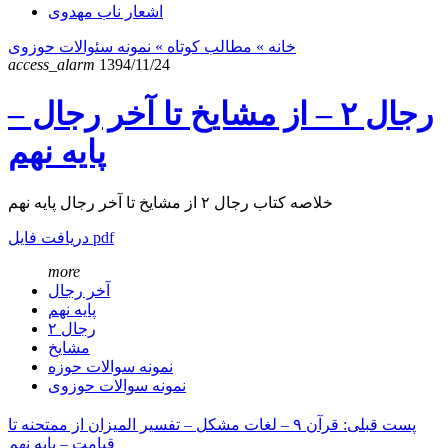
اشعار ناب مهدوی
خانه
» مطالب کوتاه »
نمونه سئوالات حوزوی
access_alarm
1394/11/24
رجال ۲ – از مشایخ تا آخر رجال –
پایه نهم
خلاصه کتاب رجال ۲ از مشایخ تا آخر رجال پایه نهم
دریافت فایل pdf
more
آخر رجال
پایه نهم
رجال ۲
مشایخ
نمونه سوالات حوزه
نمونه سوالات حوزوی
پست قبلی: قرآن ۹ – لغات مشکل – تفسیر المیزان از ممتحنه تا
قیامت – پایه نهم