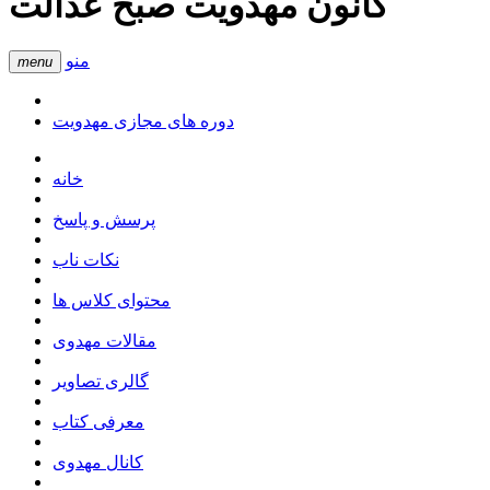
کانون مهدویت صبح عدالت
منو
menu
دوره های مجازی مهدویت
خانه
پرسش و پاسخ
نکات ناب
محتوای کلاس ها
مقالات مهدوی
گالری تصاویر
معرفی کتاب
کانال مهدوی