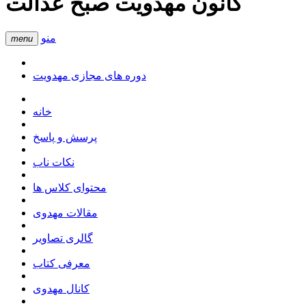
کانون مهدویت صبح عدالت
منو
menu
دوره های مجازی مهدویت
خانه
پرسش و پاسخ
نکات ناب
محتوای کلاس ها
مقالات مهدوی
گالری تصاویر
معرفی کتاب
کانال مهدوی