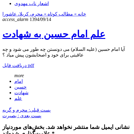
اشعار ناب مهدوی
خانه
» مطالب کوتاه »
محرم، کربلا، عاشورا
access_alarm
1394/09/14
علم امام حسین به شهادت
آیا امام حسین (علیه السلام) می دونستن چه طور می شود و چه
عاقبتی برای خود و اصحابشون پیش میاد ؟
دریافت فایل pdf
more
امام
حسین
شهادت
علم
پست قبلی: محرم و گریه
پست بعدی : بصیرت
نشانی ایمیل شما منتشر نخواهد شد. بخش‌های موردنیاز
علامت‌گذاری شده‌اند *