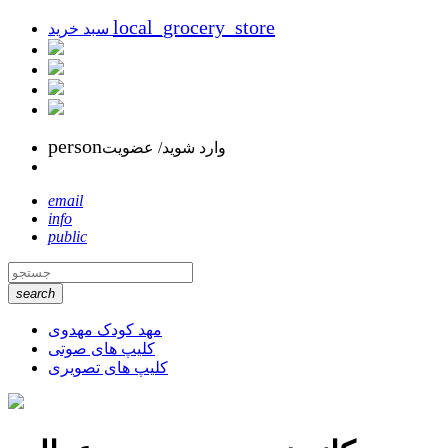
local_grocery_store
سبد خرید
person
وارد شوید/ عضویت
email
info
public
search
مهد کودک مهدوی
کلیپ های صوتی
کلیپ های تصویری