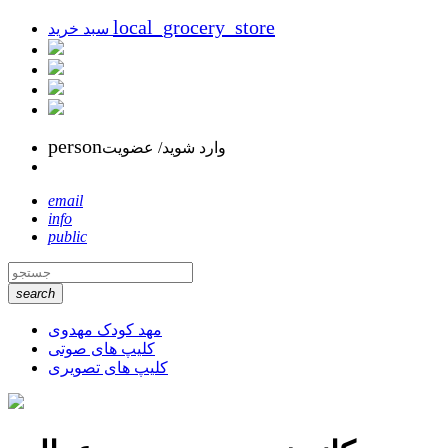
local_grocery_store
سبد خرید
person
وارد شوید/ عضویت
email
info
public
search
مهد کودک مهدوی
کلیپ های صوتی
کلیپ های تصویری