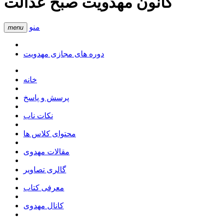
کانون مهدویت صبح عدالت
منو
menu
دوره های مجازی مهدویت
خانه
پرسش و پاسخ
نکات ناب
محتوای کلاس ها
مقالات مهدوی
گالری تصاویر
معرفی کتاب
کانال مهدوی