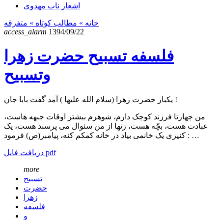
اشعار ناب مهدوی
خانه
» مطالب کوتاه »
متفرقه
access_alarm
1394/09/22
فلسفه تسبیح حضرت زهرا
وتسبیح
یکبار حضرت زهرا (سلام الله علیها ) آمد گفت بابا جان !
من چهارتا فرزند کوچک دارم، شوهرم بیشتر اوقات جبهه هاست،
عبادت هست، بچّه هست، زنها از من سئوال می پرسند هست، یک
کنیزی یک خانمی بیاد در خانه کمکم کنه، پیامبر(ص) فرمود : …
دریافت فایل pdf
more
تسبیح
حضرت
زهرا
فلسفه
و