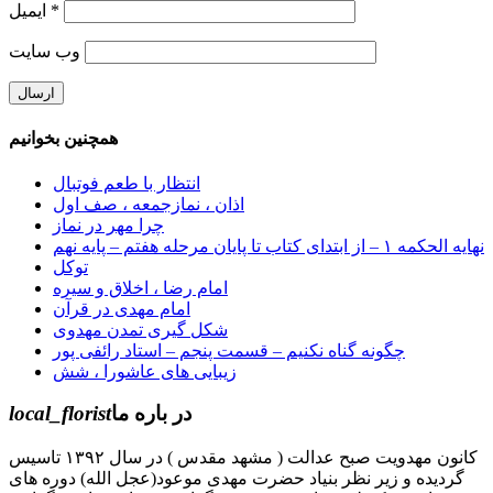
*
ایمیل
وب‌ سایت
همچنین بخوانیم
انتظار با طعم فوتبال
اذان ، نمازجمعه ، صف اول
چرا مهر در نماز
نهایه الحکمه ۱ – از ابتدای کتاب تا پایان مرحله هفتم – پایه نهم
توکل
امام رضا ، اخلاق و سیره
امام مهدی در قرآن
شکل گیری تمدن مهدوی
چگونه گناه نکنیم – قسمت پنجم – استاد رائفی پور
زیبایی های عاشورا ، شش
در باره ما
local_florist
کانون مهدویت صبح عدالت ( مشهد مقدس ) در سال ۱۳۹۲ تاسیس
گردیده و زیر نظر بنیاد حضرت مهدی موعود(عجل الله) دوره های