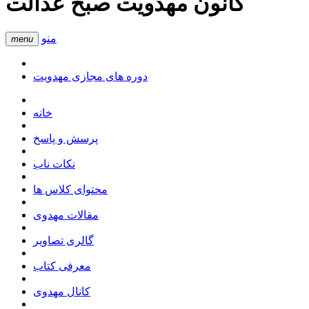
کانون مهدویت صبح عدالت
منو
menu
دوره های مجازی مهدویت
خانه
پرسش و پاسخ
نکات ناب
محتوای کلاس ها
مقالات مهدوی
گالری تصاویر
معرفی کتاب
کانال مهدوی