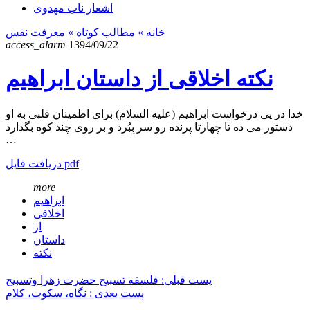
اشعار ناب مهدوی
خانه
» مطالب کوتاه »
معرفت نفس
access_alarm
1394/09/22
نکته اخلاقی از داستان ابراهیم
خدا در پی درخواست ابراهیم (علیه السلام) برای اطمینان قلبی به او
دستور می ده تا چهارتا پرنده رو سر بِبُرد و بر روی چند کوه بگذارد
…
دریافت فایل pdf
more
ابراهیم
اخلاقی
از
داستان
نکته
پست قبلی: فلسفه تسبیح حضرت زهرا وتسبیح
پست بعدی : نگاه، سکوت، کلام