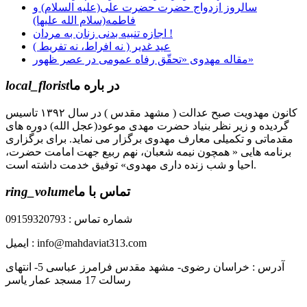
سالروز ازدواج حضرت حضرت علی(علیه السلام) و
فاطمه(سلام الله علیها)
اجازه تنبیه بدنی زنان به مردان !
عید غدیر ( نه افراط، نه تفریط )
مقاله مهدوی «تحقّق رفاه عمومی در عصر ظهور»
در باره ما
local_florist
کانون مهدویت صبح عدالت ( مشهد مقدس ) در سال ۱۳۹۲ تاسیس
گردیده و زیر نظر بنیاد حضرت مهدی موعود(عجل الله) دوره های
مقدماتی و تکمیلی معارف مهدوی برگزار می نماید. برای برگزاری
برنامه هایی « همچون نیمه شعبان، نهم ربیع جهت امامت حضرت،
احیا و شب زنده داری مهدوی» توفیق خدمت داشته است.
تماس با ما
ring_volume
شماره تماس : 09159320793
ایمیل : info@mahdaviat313.com
آدرس : خراسان رضوی- مشهد مقدس فرامرز عباسی 5- انتهای
رسالت 17 مسجد عمار یاسر