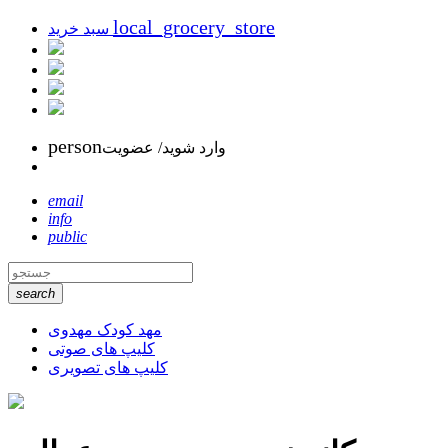
local_grocery_store
سبد خرید
person
وارد شوید/ عضویت
email
info
public
search
مهد کودک مهدوی
کلیپ های صوتی
کلیپ های تصویری