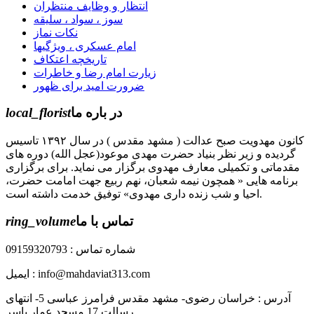
انتظار و وظایف منتظران
سوز ، سواد ، سلیقه
نکات نماز
امام عسکری ، ویژگیها
تاریخچه اعتکاف
زیارت امام رضا و خاطرات
ضرورت امید برای ظهور
در باره ما
local_florist
کانون مهدویت صبح عدالت ( مشهد مقدس ) در سال ۱۳۹۲ تاسیس
گردیده و زیر نظر بنیاد حضرت مهدی موعود(عجل الله) دوره های
مقدماتی و تکمیلی معارف مهدوی برگزار می نماید. برای برگزاری
برنامه هایی « همچون نیمه شعبان، نهم ربیع جهت امامت حضرت،
احیا و شب زنده داری مهدوی» توفیق خدمت داشته است.
تماس با ما
ring_volume
شماره تماس : 09159320793
ایمیل : info@mahdaviat313.com
آدرس : خراسان رضوی- مشهد مقدس فرامرز عباسی 5- انتهای
رسالت 17 مسجد عمار یاسر