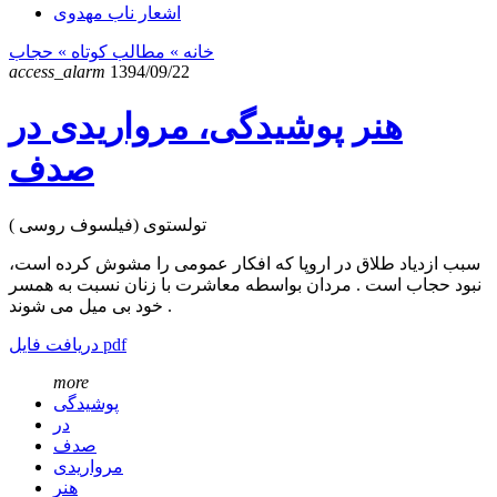
اشعار ناب مهدوی
خانه
» مطالب کوتاه »
حجاب
access_alarm
1394/09/22
هنر پوشیدگی، مرواریدی در
صدف
تولستوی (فیلسوف روسی )
سبب ازدیاد طلاق در اروپا که افکار عمومی را مشوش کرده است،
نبود حجاب است . مردان بواسطه معاشرت با زنان نسبت به همسر
خود بی میل می شوند .
دریافت فایل pdf
more
پوشیدگی
در
صدف
مرواریدی
هنر