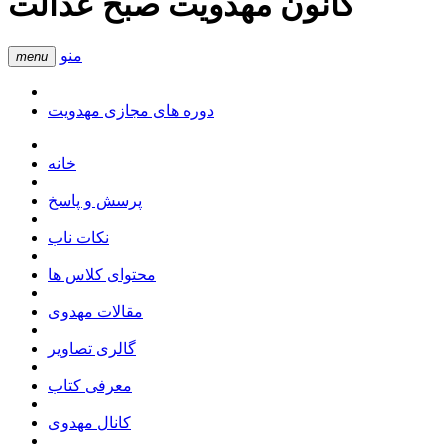
کانون مهدویت صبح عدالت
منو
menu
دوره های مجازی مهدویت
خانه
پرسش و پاسخ
نکات ناب
محتوای کلاس ها
مقالات مهدوی
گالری تصاویر
معرفی کتاب
کانال مهدوی