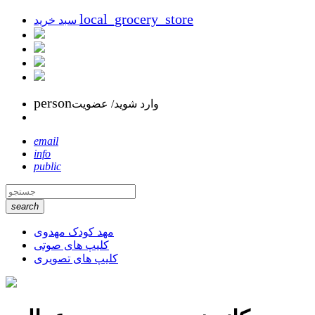
local_grocery_store
سبد خرید
person
وارد شوید/ عضویت
email
info
public
search
مهد کودک مهدوی
کلیپ های صوتی
کلیپ های تصویری