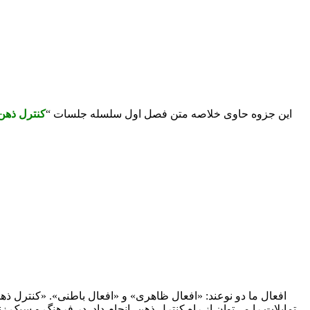
این جزوه حاوی خلاصه متن فصل اول سلسله جلسات “
کنترل ذهن
افعال ما دو نوعند: «افعال ظاهری» و «افعال باطنی». «کنترل ذه
تمایلات را می‌توان از راه کنترل ذهن، انجام داد. در فرهنگ و سب