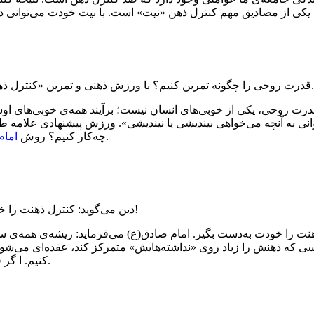
یکی از مصادیق مهم کنترل ذهن «نیت» است. با نیت خودت می‌توانی در 
قدرت روحی را چگونه تمرین کنیم؟ با ورزش ذهنی و تمرین «کنترل ذهن» امام «ره»: سنگر ذهن و خیال، مرزِ درگیری با جنود شیطان است.
ت روحی، یکی از خوبی‌های انسان نیست؛ برآیند همه‌ی خوبی‌های اوس
انی به آنچه می‌خواهی بیندیشی یا نیندیشی». ورزش پیشنهادی علامه ط
درنبرد با دشمنان چه بود؟ هم ِّخودت را «هم واحد» قرار بده.
چه‌کار کنیم؟ روش
امام
» بیدار کن!
دین می‌گوید: کنترل ذهنت را خ
ذهنت را خودت به‌دست بگیر. امام صادق(ع) می‌فرماید: ریشه‌ی همه‌ی سع
ی که ذهنش را زیاد روی «نداشته‌هایش» متمرکز کند، عقده‌ای می‌شود. خ
کنیم. ا گر فکر خودت را رها کنی، هرزگی می‌کند. کنترل ذهن لااقل پنج وجه دارد.