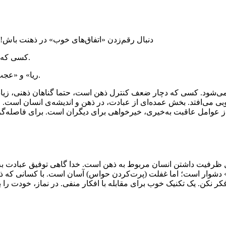
دنبال رقم‌زدن «اتفاق‌های خوب» در ذهنت باش! 
کسی که مدام به نعمت‌های دیگران فکر کند، دچار حسادت و ناشکری می‌شود.
«ریا» و «عجب» از معصیت‌های نابودکننده هستند که در ذهن انسان اتفاق می‌افتند.
ی‌شود. کسی که دچار ضعف کنترل ذهن است، حتما گناهان ذهنی، زیاد 
بی می‌افتد. بخش عمده‌ای از عبادت، در ذهن و اندیشه‌ی انسان است. اگ
ل ظرفیت داشتن انسان مربوط به ذهن است. خدا گاهی توفیق عبادت به بن
» دشوار است؛ اما غفلت (پرت‌کردن حواس) آسان است. با کسانی که ذهن