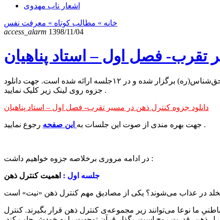
اشعار ناب مهدوی
خانه
» مطالب کوتاه »
معرفت نفس
access_alarm
1398/11/04
 تقرب- فصل اول – استاد پناهیان
” می‌باشد که در محرم سال۹۷ و در حسینیه آیت الله حق‌شناس(ره) برگزار شده و در ۱۲جلسه ارائه شده است. جهت دانلود
جزوه روی لینک زیر کلیک نمایید .
دانلود جزوه کنترل ذهن در مسیر تقرب- فصل اول – استاد پناهیان
رجوع نمایید .
جهت بهره مندی از صوت این جلسات به
این صفحه
در ادامه مروری برخلاصه جزوه خواهیم داشت :
جلسه اول :
اهمیت کنترل ذهن
یِ ما نوعا می‌توانند زیر مجموعه‌ی کنترل ذهن قرار بگیرند. کنترل
کنترل ذهن، قدرت روح است. بگذار قرآن توجهت را به خودش جلب کند.