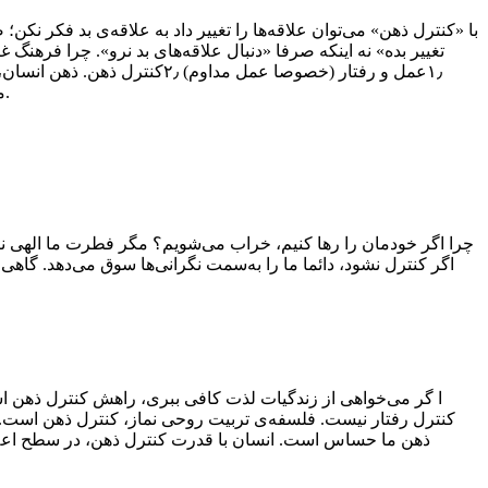
با «کنترل ذهن» می‌توان علاقه‌ها را تغییر داد به علاقه‌ی بد فکر ن
تغییر بده» نه اینکه صرفا «دنبال علاقه‌های بد نرو». چرا فرهنگ
۱٫عمل و رفتار (خصوصا عمل م
موجب می‌شود که انسان بتواند نگاه خودش را تغییر بدهد. چه‌کار کنم سر نماز به خدا توجه پیدا کنم؟ هربار که حواست پرت شد، برش گردان.
چرا اگر خودمان را رها کنیم، خراب می‌شویم؟ مگر فطرت ما الهی ن
اگر کنترل نشود، دائما ما را به‌سمت نگرانی‌ها سوق می‌دهد. گاه
ا گر می‌خواهی از زندگیات لذت کافی ببری، راهش کنترل ذهن ا
کنترل رفتار نیست. فلسفه‌ی تربیت روحی نماز، کنترل ذهن است.
ذهن ما حساس است. انسان با قدرت کنترل ذهن، در سطح اعلای م