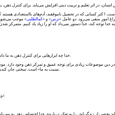
 انسان، در اثر تعلیم و تربیت دینی افزایش می‌یابد. برای کنترل ذهن، 
ت. ا کثر کسانی که در تحصیل ناموفقند، آدم‌های بااستعدادی هستند ک
غ امور منفی می‌رود. دو عامل «
ترس
» و «
کمالطلبی
» موجب می‌شود 
ه خدا توجه کند، خدا دستور نمی‌داد که او را زیاد یاد کنیم. متمرکز ش
خدا چه ابزارهایی برای کنترل ذهن به ما داده است با یک عملیات ساده‌ی کنترل ذهن، می‌توان غضب را از بین برد.
 دین موضوعات زیادی برای توجه عمیق و تمرکز ذهن وجود دارد. موضو
نسبت به ما» است. سختی جان کندن برای این است که توجهت از دوست‌داشتنی‌های دنیایی‌ات کنده بشود.
چگونه قدرت «توجه طولانی به خدا» را پیدا کنیم؟ با نگاه به مهربانی خدا!
باید بخشی از زندگی‌اش را به تفکر درباره‌ی خدا اختصاص دهد. به مهرب