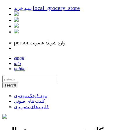
local_grocery_store
سبد خرید
person
وارد شوید/ عضویت
email
info
public
search
مهد کودک مهدوی
کلیپ های صوتی
کلیپ های تصویری