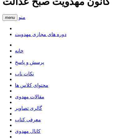
کانون مهدویت صبح عدالت
منو
menu
دوره های مجازی مهدویت
خانه
پرسش و پاسخ
نکات ناب
محتوای کلاس ها
مقالات مهدوی
گالری تصاویر
معرفی کتاب
کانال مهدوی