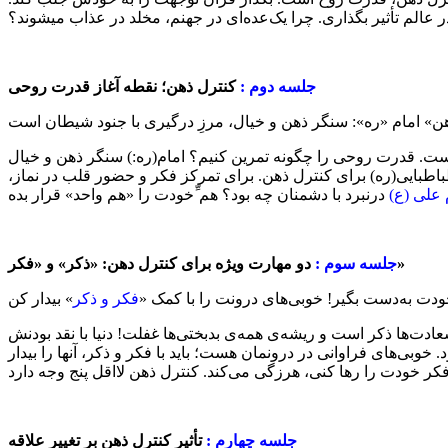
عالم تأثیر بگذاری. چرا یک‌عده‌ای در جهنم، مخلد در عذاب میشوند؟
جلسه دوم :
کنترل ذهن؛ نقطه آغاز قدرت روحی
ت. قدرت روحی را چگونه تمرین کنیم؟ امام(ره:) سنگر ذهن و خیال
باطبایی(ره) برای کنترل ذهن. برای تمرکز فکر و حضور قلب در نماز،
علی (ع)
دو مهارت ویژه برای کنترل دهن: «ذکر» و «فکر»
جلسه سوم :
ودت به‌دست بگیر! خوبی‌های درونت را با کمک «
فکر و ذکر
ادت‌ها ذکر است و ریشه‌ی همه‌ی بدبختی‌ها غفلت! دنیا با نقد بودنش
وبی‌های فراوانی در درونمان هست؛ باید با فکر و ذکر، آنها را بیدار
جلسه چهارم :
تأثیر کنترل ذهن بر تغییر علاقه