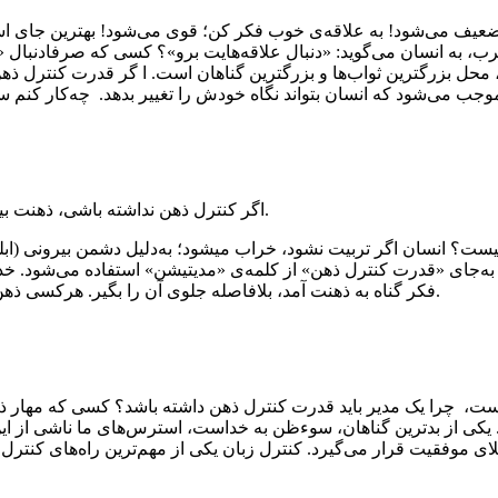
کن؛ ضعیف می‌شود! به علاقه‌ی خوب فکر کن؛ قوی می‌شود! بهترین جای ا
 غرب، به انسان می‌گوید: «دنبال علاقه‌هایت برو»؟ کسی که صرفادنبال «
داوم) ۲٫کنترل ذهن. ذهن انسان، محل بزرگترین ثواب‌ها و بزرگترین گناهان است. ا گ
اگر کنترل ذهن نداشته باشی، ذهنت بیمار می‌شود. «تقوای ذهنی» یعنی مراقبت کنی که ذهنت هرجایی نرود.
یست؟ انسان اگر تربیت نشود، خراب میشود؛ به‌دلیل دشمن بیرونی (ا
ی به‌جای «قدرت کنترل ذهن» از کلمه‌ی «مدیتیشن» استفاده می‌شود. خد
فکر گناه به ذهنت آمد، بلافاصله جلوی آن را بگیر. هرکسی ذهن و قلبش زیاد درگیر است، مفصل استغفار کند؛ این عذاب الهی است.
ست، چرا یک مدیر باید قدرت کنترل ذهن داشته باشد؟ کسی که مهار ذ
 یکی از بدترین گناهان، سوءظن به خداست، استرس‌های ما ناشی از ا
وفقیت قرار می‌گیرد. کنترل زبان یکی از مهم‌ترین راه‌های کنترل ذه