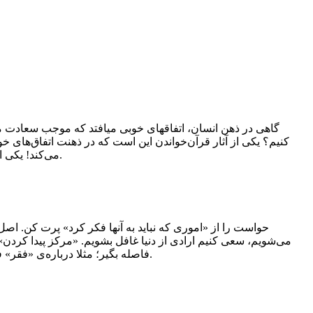
گاهی در ذهن انسان، اتفاقهای خوبی میافتد که موجب سعادت م
کنیم؟ یکی از آثار قرآن‌خواندن این است که در ذهنت اتفاق‌های خو
می‌کند! یکی از عوامل عاقبت به‌خیری، خیرخواهی برای دیگران است. برای فاصله‌گرفتن از دنیا از کنترل ذهن شروع کن؛ چشمت را به دنیای دیگران ندوز.
حواست را از «اموری که نباید به آنها فکر کرد» پرت کن. اص
می‌شویم، سعی کنیم ارادی از دنیا غافل بشویم. «مرکز پیدا کردن
فاصله بگیر؛ مثلا درباره‌ی «فقر» فکر نکن. یک تکنیک خوب برای مقابله با افکار منفی. در نماز، خودت را به غفلت بزن؛ یعنی هر چیزی غیر از خدا، به ذهنت آمد آن را کنار بگذار.