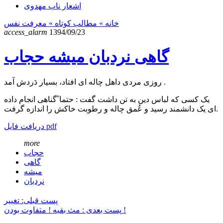
اشعار ناب مهدوی
خانه
» مطالب کوتاه »
معرفت نفس
access_alarm
1394/09/23
گاهی نردبان میشه حجاب
روزی مردی داهل چاله ای افتاد، بسیار دَردش آمد .
یک کسی که لباس دین به تن داشت گفت : حتما ًگناهی انجام داده
ای یک دانشمند رسید و عُمق چاله و رطوبت خاکش را اندازه گرفت.
دریافت فایل pdf
more
حجاب
گاهی
میشه
نردبان
پست قبلی: تغییر
پست بعدی : مث بقیه ! متفاوت بودن !