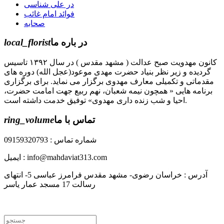
در علی شناسی
فوائد امام غائب
صحابه
در باره ما
local_florist
کانون مهدویت صبح عدالت ( مشهد مقدس ) در سال ۱۳۹۲ تاسیس
گردیده و زیر نظر بنیاد حضرت مهدی موعود(عجل الله) دوره های
مقدماتی و تکمیلی معارف مهدوی برگزار می نماید. برای برگزاری
برنامه هایی « همچون نیمه شعبان، نهم ربیع جهت امامت حضرت،
احیا و شب زنده داری مهدوی» توفیق خدمت داشته است.
تماس با ما
ring_volume
شماره تماس : 09159320793
ایمیل : info@mahdaviat313.com
آدرس : خراسان رضوی- مشهد مقدس فرامرز عباسی 5- انتهای
رسالت 17 مسجد عمار یاسر