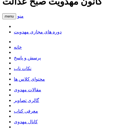
کانون مهدویت صبح عدالت
منو
menu
دوره های مجازی مهدویت
خانه
پرسش و پاسخ
نکات ناب
محتوای کلاس ها
مقالات مهدوی
گالری تصاویر
معرفی کتاب
کانال مهدوی