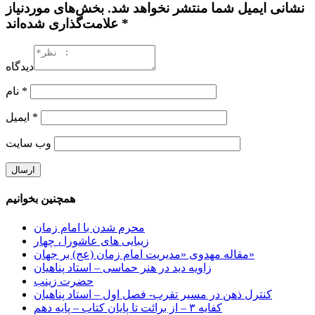
نشانی ایمیل شما منتشر نخواهد شد. بخش‌های موردنیاز
علامت‌گذاری شده‌اند *
دیدگاه
*
نام
*
ایمیل
وب‌ سایت
همچنین بخوانیم
محرم شدن با امام زمان
زیبایی های عاشورا ، چهار
مقاله مهدوی «مدیریت امام زمان (عج) بر جهان»
زاویه دید در هنر حماسی – استاد پناهیان
حضرت زینب
کنترل ذهن در مسیر تقرب- فصل اول – استاد پناهیان
کفایه ۳ – از برائت تا پایان کتاب – پایه دهم