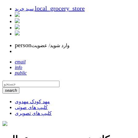
local_grocery_store
سبد خرید
person
وارد شوید/ عضویت
email
info
public
search
مهد کودک مهدوی
کلیپ های صوتی
کلیپ های تصویری