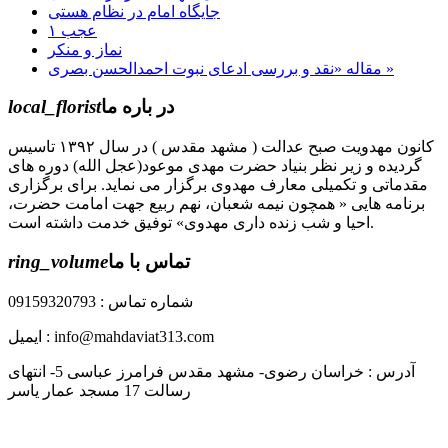
جایگاه امام در نظام هستی
عجب ۱
نماز و منکر
مقاله «نقد و بررسی ادعای نبوت احمدالحسن بصری »
در باره ما
local_florist
کانون مهدویت صبح عدالت ( مشهد مقدس ) در سال ۱۳۹۲ تاسیس
گردیده و زیر نظر بنیاد حضرت مهدی موعود(عجل الله) دوره های
مقدماتی و تکمیلی معارف مهدوی برگزار می نماید. برای برگزاری
برنامه هایی « همچون نیمه شعبان، نهم ربیع جهت امامت حضرت،
احیا و شب زنده داری مهدوی» توفیق خدمت داشته است.
تماس با ما
ring_volume
شماره تماس : 09159320793
ایمیل : info@mahdaviat313.com
آدرس : خراسان رضوی- مشهد مقدس فرامرز عباسی 5- انتهای
رسالت 17 مسجد عمار یاسر