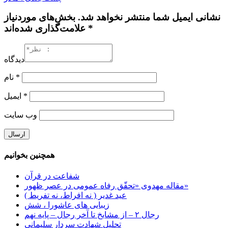
نشانی ایمیل شما منتشر نخواهد شد. بخش‌های موردنیاز
علامت‌گذاری شده‌اند *
دیدگاه
*
نام
*
ایمیل
وب‌ سایت
همچنین بخوانیم
شفاعت در قرآن
مقاله مهدوی «تحقّق رفاه عمومی در عصر ظهور»
عید غدیر ( نه افراط، نه تفریط )
زیبایی های عاشورا ، شش
رجال ۲ – از مشایخ تا آخر رجال – پایه نهم
تحلیل شهادت سردار سلیمانی