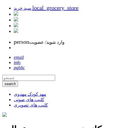
local_grocery_store
سبد خرید
person
وارد شوید/ عضویت
email
info
public
search
مهد کودک مهدوی
کلیپ های صوتی
کلیپ های تصویری