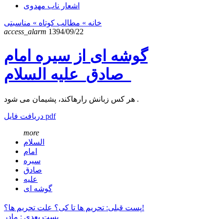
اشعار ناب مهدوی
خانه
» مطالب کوتاه »
مناسبتی
access_alarm
1394/09/22
گوشه ای از سیره امام
صادق_علیه السلام_
هر کس زبانش رارهاکند، پشیمان می شود .
دریافت فایل pdf
more
السلام
امام
سیره
صادق
علیه
گوشه ای
پست قبلی: تحریم ها تا کی؟ علت تحریم ها؟!
پست بعدی : مادر