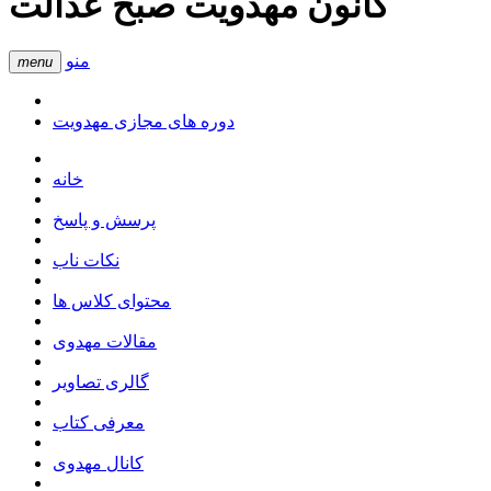
کانون مهدویت صبح عدالت
منو
menu
دوره های مجازی مهدویت
خانه
پرسش و پاسخ
نکات ناب
محتوای کلاس ها
مقالات مهدوی
گالری تصاویر
معرفی کتاب
کانال مهدوی