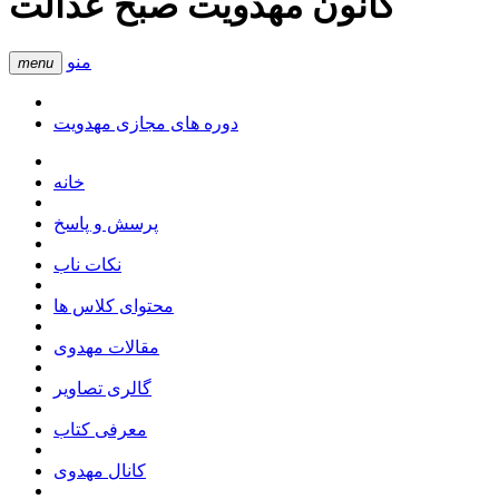
کانون مهدویت صبح عدالت
منو
menu
دوره های مجازی مهدویت
خانه
پرسش و پاسخ
نکات ناب
محتوای کلاس ها
مقالات مهدوی
گالری تصاویر
معرفی کتاب
کانال مهدوی