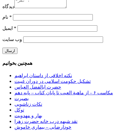
دیدگاه
*
نام
*
ایمیل
وب‌ سایت
همچنین بخوانیم
نکته اخلاقی از داستان ابراهیم
تشکیل حکومت اسلامی در دوران غیبت
حضرت ابالفضل العباس
مکاسب ۶ – از ماهیة العیب تا پایان کتاب – پایه دهم
بصیرت
نکات زناشویی
توکل
بهار و مهدویت
نقد شبهه درب خانه حضرت زهرا
خودارضایی – بیماری خاموش