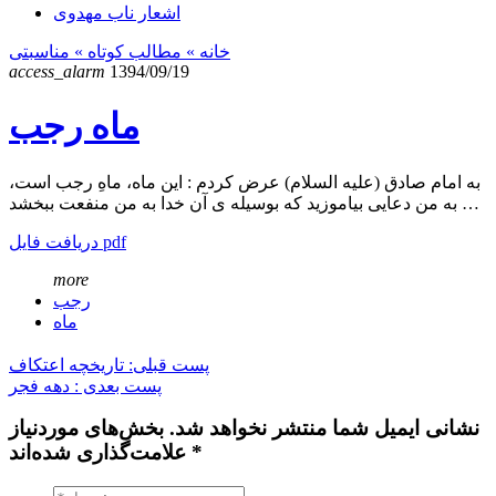
اشعار ناب مهدوی
خانه
» مطالب کوتاه »
مناسبتی
access_alarm
1394/09/19
ماه رجب
به امام صادق (علیه السلام) عرض کردم : این ماه، ماهِ رجب است،
به من دعایی بیاموزید که بوسیله ی آن خدا به من منفعت ببخشد …
دریافت فایل pdf
more
رجب
ماه
پست قبلی: تاریخچه اعتکاف
پست بعدی : دهه فجر
نشانی ایمیل شما منتشر نخواهد شد. بخش‌های موردنیاز
علامت‌گذاری شده‌اند *