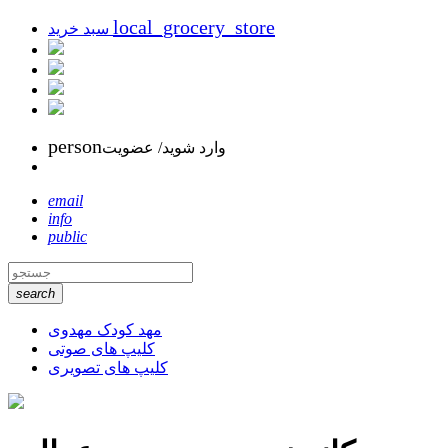
local_grocery_store
سبد خرید
person
وارد شوید/ عضویت
email
info
public
search
مهد کودک مهدوی
کلیپ های صوتی
کلیپ های تصویری