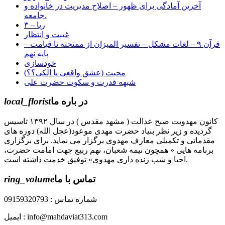
آخرین آمادگی برای ظهور – اصلاح مدیریت در خانواده و
جامعه.
ریا – ۳
غیبت و انتظار
قرآن ۹ – لغات مشکل – تفسیر المیزان از ممتحنه تا قیامت –
پایه نهم
خودسازی
محبت (عشق واقعی یا الکی؟؟)
شبهه قدرت و سکوت حضرت علی
در باره ما
local_florist
کانون مهدویت صبح عدالت ( مشهد مقدس ) در سال ۱۳۹۲ تاسیس
گردیده و زیر نظر بنیاد حضرت مهدی موعود(عجل الله) دوره های
مقدماتی و تکمیلی معارف مهدوی برگزار می نماید. برای برگزاری
برنامه هایی « همچون نیمه شعبان، نهم ربیع جهت امامت حضرت،
احیا و شب زنده داری مهدوی» توفیق خدمت داشته است.
تماس با ما
ring_volume
شماره تماس : 09159320793
ایمیل : info@mahdaviat313.com