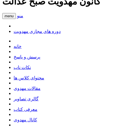
کانون مهدویت صبح عدالت
منو
menu
دوره های مجازی مهدویت
خانه
پرسش و پاسخ
نکات ناب
محتوای کلاس ها
مقالات مهدوی
گالری تصاویر
معرفی کتاب
کانال مهدوی