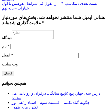
پست بعدی : مکاسب ۴ – از القول فی شرایط العوضین تا اول
خیارات – پایه نهم
نشانی ایمیل شما منتشر نخواهد شد. بخش‌های موردنیاز
علامت‌گذاری شده‌اند *
دیدگاه
*
نام
*
ایمیل
وب‌ سایت
همچنین بخوانیم
درس سه، چهار، پنج (تاپنج سالگی، درقرآن و روایات، اهل
سنت)
چگونه گناه نکنیم – قسمت سوم – استاد رائفی پور
تکبر ، مانع ظهور