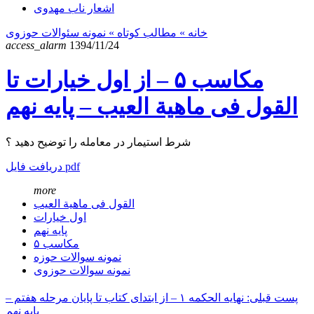
اشعار ناب مهدوی
خانه
» مطالب کوتاه »
نمونه سئوالات حوزوی
access_alarm
1394/11/24
مکاسب ۵ – از اول خیارات تا
القول فی ماهیة العیب – پایه نهم
شرط استیمار در معامله را توضیح دهید ؟
دریافت فایل pdf
more
القول فی ماهیة العیب
اول خیارات
پایه نهم
مکاسب ۵
نمونه سوالات حوزه
نمونه سوالات حوزوی
پست قبلی: نهایه الحکمه ۱ – از ابتدای کتاب تا پایان مرحله هفتم –
پایه نهم