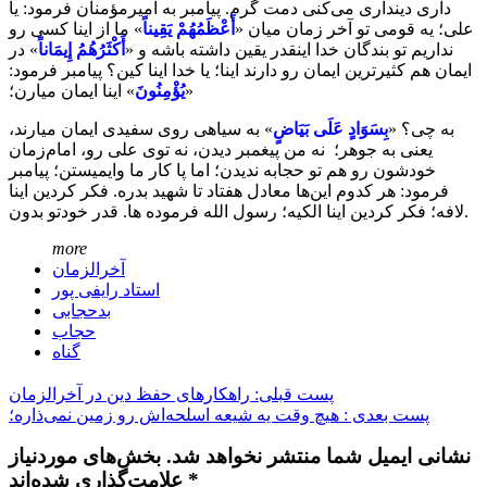
داری دینداری می‌کنی دمت گرم. پیامبر به امیرمؤمنان فرمود: یا
علی؛ یه قومی تو آخر زمان میان «
أَعْظَمُهُمْ يَقِيناً
» ما از اینا کسی رو
نداریم تو بندگان خدا اینقدر یقین داشته باشه و «
أَکْثَرُهُمُ إِیمَاناً
» در
ایمان هم کثیرترین ایمان رو دارند اینا؛ یا خدا اینا کین؟ پیامبر فرمود:
«
يُؤْمِنُونَ
» اینا ایمان میارن؛
به چی؟ «
بِسَوَادٍ عَلَی بَیَاضٍ
» به سیاهی روی سفیدی ایمان میارند،
یعنی به جوهر؛ نه من پیغمبر دیدن، نه توی علی رو، امام‌زمان
خودشون رو هم تو حجابه ندیدن؛ اما پا کار ما وایمیستن؛ پیامبر
فرمود: هر کدوم این‌ها معادل هفتاد تا شهید بدره. فکر کردین اینا
لافه؛ فکر کردین اینا الکیه؛ رسول الله فرموده ‌ها. قدر خودتو بدون.
more
آخرالزمان
استاد رایفی پور
بدحجابی
حجاب
گناه
پست قبلی: راهکارهای حفظ دین در آخرالزمان
پست بعدی : هیچ وقت یه شیعه اسلحه‌اش رو زمین نمی‌ذاره؛
نشانی ایمیل شما منتشر نخواهد شد. بخش‌های موردنیاز
علامت‌گذاری شده‌اند *