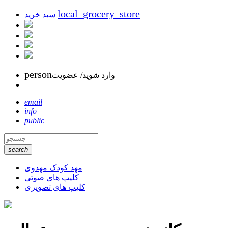
local_grocery_store
سبد خرید
person
وارد شوید/ عضویت
email
info
public
search
مهد کودک مهدوی
کلیپ های صوتی
کلیپ های تصویری