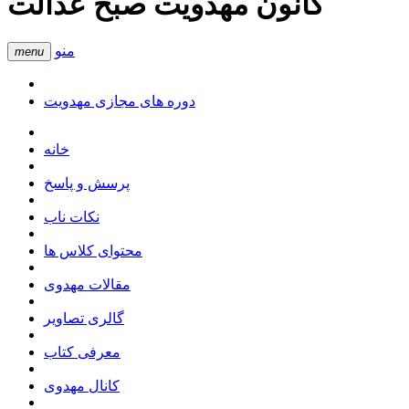
کانون مهدویت صبح عدالت
منو
menu
دوره های مجازی مهدویت
خانه
پرسش و پاسخ
نکات ناب
محتوای کلاس ها
مقالات مهدوی
گالری تصاویر
معرفی کتاب
کانال مهدوی