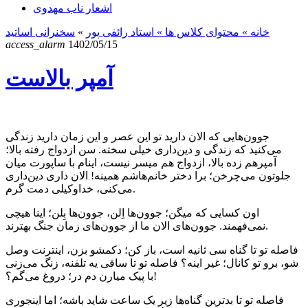
اشعار ناب مهدوی
خانه
» محتوای کلاس ها »
استاد رائفی پور
»
سخنرانی اساتید
access_alarm
1402/05/15
آمپر بالاست
جوون‌هایی که الان دارید تو این عصر و این زمان دارید زندگی
می‌کنید که زندگی و دین‌داری خیلی سخته. سن ازدواج رفته بالا؛
آمپرهم زده بالا، ازدواج هم میسر نیست، اینام با ساپورت میان
جلوتون می‌چرخن؛ برا دختر خانم‌هاشم همینه! الان داری دین‌داری
می‌کنی، خداوکیلی دمت گرم.
اون کسایی که میگن؛ جوون‌ها اِلن، جوون‌ها بِلن؛ اینا هیچی
نمی‌فهمند. جوون‌های الان ما از جوون‌های زمان جنگ بهترند.
فاصله تو تا گناه سی ثانیه است، باز کن؛ دکمشو بزن، اینترنت وصل
شو، برو تو کانال؛ غیر اینه؟ فاصله تو تا ساقی یه تلفنه، زنگ می‌زنی
با پیک میارن دم در؛ دروغ می‌گم؟!
فاصله تو تا بدترین گناه‌ها زیر یک ساعت شاید باشه؛ اما اینجوری