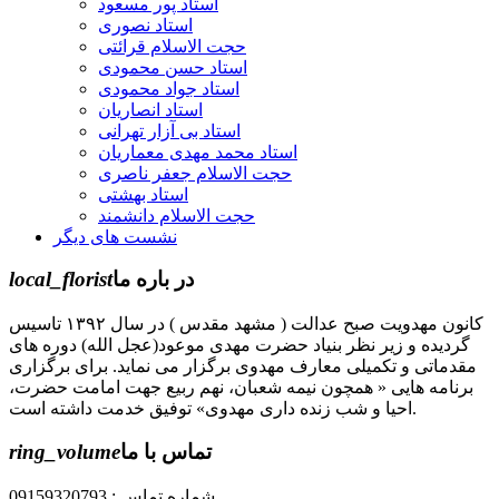
استاد پور مسعود
استاد نصوری
حجت الاسلام قرائتی
استاد حسن محمودی
استاد جواد محمودی
استاد انصاریان
استاد بی آزار تهرانی
استاد محمد مهدی معماریان
حجت الاسلام جعفر ناصری
استاد بهشتی
حجت الاسلام دانشمند
نشست های دیگر
در باره ما
local_florist
کانون مهدویت صبح عدالت ( مشهد مقدس ) در سال ۱۳۹۲ تاسیس
گردیده و زیر نظر بنیاد حضرت مهدی موعود(عجل الله) دوره های
مقدماتی و تکمیلی معارف مهدوی برگزار می نماید. برای برگزاری
برنامه هایی « همچون نیمه شعبان، نهم ربیع جهت امامت حضرت،
احیا و شب زنده داری مهدوی» توفیق خدمت داشته است.
تماس با ما
ring_volume
شماره تماس : 09159320793