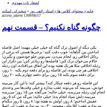
اشعار ناب مهدوی
خانه
» محتوای کلاس ها »
استاد رائفی پور
»
سخنرانی اساتید
access_alarm
1399/06/17
چگونه گناه نکنیم‌؟ – قسمت نهم
یکی دیگه از اصول ترک گناه که خیلی خیلی مهمه؛ اصل فاصله
انداختن بین گناهانه؛ خوب دقت کنید؛ برخی‌ها هستن که برخی از
رذائل اخلاقی رو، انجام می‌دن، نمی‌تونن جلو خودشون و بگیرن؛
حالام می‌خوان ترک کنن؛ فاصله‌ها رو زیادتر کنن؛ بین تکرار این
رذیله اخلاقی مثلا هر یک هفته بوده این اتفاق می‌افتاده، اون رذیله
اخلاقی هر چی بوده، این فاصله رو برای دفعه دوم بکنه ۱۰ روز،
برای دفعه سوم بکنه ۱۵ روز، برای دفعه چهارم بکنه ۲۰ روز؛
این فاصله رو هر دفعه چیکار کنه؟ بیشتر کنه؛ با این کار می‌بینه
خودش، می‌بینه که می‌تونه عقب بندازه و خیلی وقت‌ها سر وعده‌ی
انجام اون رذیله می‌رسه، خیلی جالبه؛ می‌گفته من ۱۵ روز؛ می‌رسه
می‌بینه دلش نمیاد انجام بده؛ خیلی جالبه؛ می‌گه من که ۵ روز
عقبش انداختم؛ ۸ روز، اولش یه هفته بود؛ ۸ روز، ۵ روز دیگه‌ام
می‌ندازم عقب؛ آقا ماه رمضونه، ۳۰ روز می‌ندازم عقب؛ این اصلا