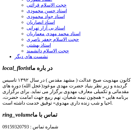
حجت الاسلام قرائتی
استاد حسن محمودی
استاد جواد محمودی
استاد انصاریان
استاد بی آزار تهرانی
استاد محمد مهدی معماریان
حجت الاسلام جعفر ناصری
استاد بهشتی
حجت الاسلام دانشمند
نشست های دیگر
در باره ما
local_florist
کانون مهدویت صبح عدالت ( مشهد مقدس ) در سال ۱۳۹۲ تاسیس
گردیده و زیر نظر بنیاد حضرت مهدی موعود(عجل الله) دوره های
مقدماتی و تکمیلی معارف مهدوی برگزار می نماید. برای برگزاری
برنامه هایی « همچون نیمه شعبان، نهم ربیع جهت امامت حضرت،
احیا و شب زنده داری مهدوی» توفیق خدمت داشته است.
تماس با ما
ring_volume
شماره تماس : 09159320793