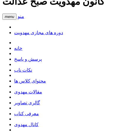
کانون مهدویت صبح عدالت
منو
menu
دوره های مجازی مهدویت
خانه
پرسش و پاسخ
نکات ناب
محتوای کلاس ها
مقالات مهدوی
گالری تصاویر
معرفی کتاب
کانال مهدوی