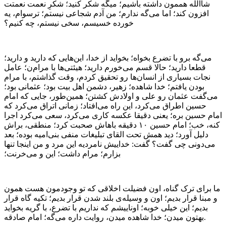
شاالله هممون داشته باشیم؛ میگه شکر کنید؛ شکرِ نعمت نعمتت
افزون کند؛ اما می‌گه ندارم؛ من آدم شجاعی نیستم؛ ترسوام، یه
خورده خسیسم، سخی نیستم، چه کنیم؟
می‌گه برو با تضرع بخواه؛ بخواید از خدا، این‌هایی که دارید و دارید؛
قطعا دارید؛ حالا قسم می‌خورم دارید؛ هیئتی‌ها با مرام‌ن؛ عامل
نجات بسیاری از انسان‌ها رو تحقیق کردم، وقت گذاشتم، با مرام
بودن یافتم؛ خدا شاهده؛ زهیر، دشمن اهل بیت بود؛ عثمانی بود؛
می‌گفت عثمان رو علی و اولادش کشتن؛ همین‌طور، جایی که امام
حسین اطراق می‌کرد، این راه می‌افتاد؛ زمانی اتراق می‌کرد که
امام حسین بره؛ یعنی دقیقا عکسه کاری می‌کرد، سعی می‌کرد اجرا
کنه، خب؛ امام حسین ۱۰ دقیقه باهاش صحبت کرد؛ منطقی، براش
دلیل آورد؛ دید همش تحت القای تبلیغات منفی بنی‌امیه بوده؛ بعد
می‌دونی چی گفت؟ گفت: خداییش نامردیه این مرد و من اینجا تنها
بزارم؛ مرام داشت؛ این و می‌خرنت؛
ما برای ترک گناه، اون فضیلت اخلاقی که تو وجودمون هست همون
و مبنا قرار بدیم؛ اون و وسیله‌ی بلند شدن قرار بدیم؛ تکیه ‌گاه قرار
بدیم؛ این خیلی خوبه؛ اوناییشم که نداریم با تضرع، با گریه بخواید
بهتون میدن؛ خدا شاهده میدن، روایت داره می‌گه؛ امام صادقه.