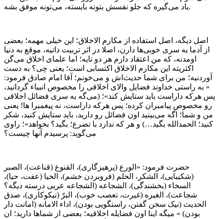
یاد می‌گیره که جلو نفسش بتونه بایسته، می‌تونه موفق بشه.
اصل دیگه، اصل استفاده از مکارم الاخلاق؛ این خیلی مهمه؛ بعضی
از آدما یه سری خوبی‌ها دارن، اصلا در اثر تربیت ذاتیه، موقع به دنیا
اومدنه، که من اعتقاد دارم هر دو تایه؛ اما علمای اخلاق می‌گن
اکثریته این مکارم الاخلاق اکتسابی است؛ یعنی چی؟ به دست
آوردنیه؛ من برای شما حدیث‌اش و می‌خونم؛ آقا امام صادق فرمود:
« به راستی خداوند فضایل والای اخلاقی را مخصوص انبیاء گردانید،
پس هرکه داراست باید ستایش کند»؛ (می‌گه یه سری فضائل اخلاقی
رو مخصوص پیامبران کرده؛ پس هرکه داراست، نه پیغمبرا ها! یعنی
من و شما؛ اگه می‌بینید اون فضائل رو دارید، باید ستایش کنید، شکر
کنید؛ الحمدالله بگید…) و هر که ندارد با تضرع؛ بگید؟ بخواهد»؛ راوی
می‌گوید: پرسیدم آنها چیست؟
حضرت فرمود: «الورع (پرهیزگاری)، القنوع (قناعت)، الصبر
(شکیبایی)، الشکر، الحلم (فروبردن خشم)، الحیا (عفت، حیا)،
السخاء (بخشندگی)، الشجاعه (الشجاعه عربی درسته دیگه؟
شجاعت)، الغیره (غیرت، تعصب خوب)، البرّ (نیکوکاری)، صدق
الحدیث (نیک سخن گفتن، راستگویی بودن)، اداء الامانه (امانت دار
بودن) » میگه اینا اون فضایله اخلاقیه؛ بعضی از شماها دارید؛ ان