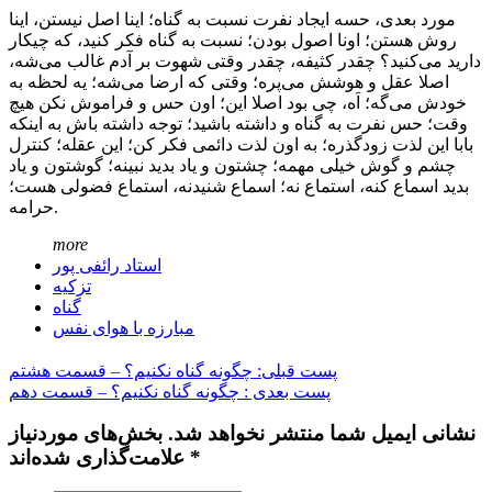
مورد بعدی، حسه ایجاد نفرت نسبت به گناه؛ اینا اصل نیستن، اینا
روش هستن؛ اونا اصول بودن؛ نسبت به گناه فکر کنید، که چیکار
دارید می‌کنید؟ چقدر کثیفه، چقدر وقتی شهوت بر آدم غالب می‌شه،
اصلا عقل و هوشش می‌پره؛ وقتی که ارضا می‌شه؛ یه لحظه به
خودش می‌گه؛ اَه، چی بود اصلا این؛ اون حس و فراموش نکن هیچ‌
وقت؛ حس نفرت به گناه و داشته باشید؛ توجه داشته باش به اینکه
بابا این لذت زودگذره؛ به اون لذت دائمی فکر کن؛ این عقله؛ کنترل
چشم و گوش خیلی مهمه؛ چشتون و یاد بدید نبینه؛ گوشتون و یاد
بدید اسماع کنه، استماع نه؛ اسماع شنیدنه، استماع فضولی ‌هست؛
حرامه.
more
استاد رائفی پور
تزکیه
گناه
مبارزه با هوای نفس
پست قبلی: چگونه گناه نکنیم؟ – قسمت هشتم
پست بعدی : چگونه گناه نکنیم؟ – قسمت دهم
نشانی ایمیل شما منتشر نخواهد شد. بخش‌های موردنیاز
علامت‌گذاری شده‌اند *