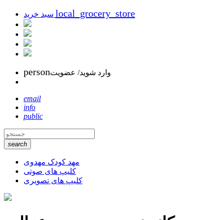
local_grocery_store
سبد خرید
person
وارد شوید/ عضویت
email
info
public
search
مهد کودک مهدوی
کلیپ های صوتی
کلیپ های تصویری