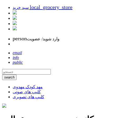
local_grocery_store
سبد خرید
person
وارد شوید/ عضویت
email
info
public
search
مهد کودک مهدوی
کلیپ های صوتی
کلیپ های تصویری