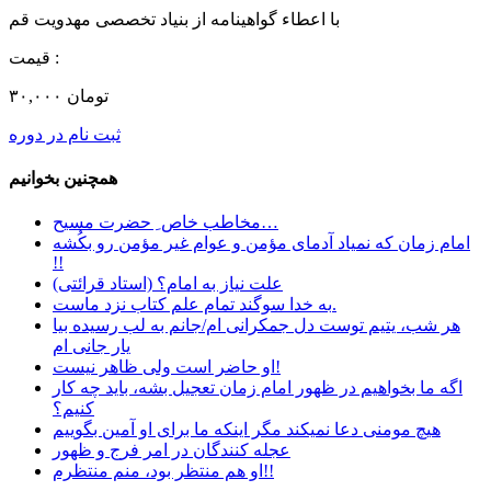
با اعطاء گواهینامه از بنیاد تخصصی مهدویت قم
قیمت :
۳۰,۰۰۰ تومان
ثبت نام در دوره
همچنین بخوانیم
مخاطب خاص ِ حضرت مسیح…
امام زمان که نمیاد آدمای مؤمن و عوام غیر مؤمن رو بکُشه
!!
علت نیاز به امام؟ (استاد قرائتی)
به خدا سوگند تمام علم کتاب نزد ماست.
هر شب، یتیم توست دل جمکرانی ام/جانم به لب رسیده بیا
یار جانی ام
او حاضر است ولی ظاهر نیست!
اگه ما بخواهیم در ظهور امام زمان تعجیل بشه، باید چه کار
کنیم؟
هیچ مومنی دعا نمیکند مگر اینکه ما برای او آمین بگوییم
عجله کنندگان در امر فرج و ظهور
او هم منتظر بود، منم منتظرم!!