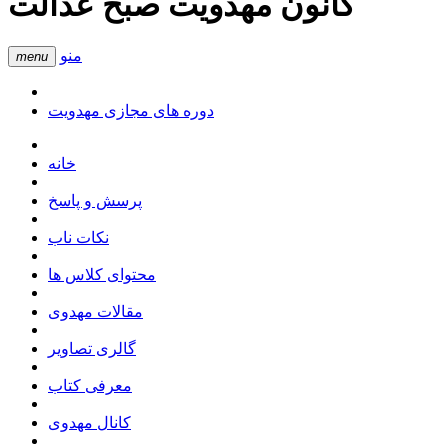
کانون مهدویت صبح عدالت
منو
menu
دوره های مجازی مهدویت
خانه
پرسش و پاسخ
نکات ناب
محتوای کلاس ها
مقالات مهدوی
گالری تصاویر
معرفی کتاب
کانال مهدوی