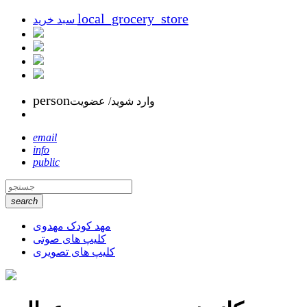
local_grocery_store
سبد خرید
person
وارد شوید/ عضویت
email
info
public
search
مهد کودک مهدوی
کلیپ های صوتی
کلیپ های تصویری