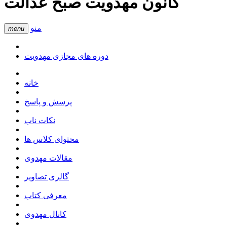
کانون مهدویت صبح عدالت
منو
menu
دوره های مجازی مهدویت
خانه
پرسش و پاسخ
نکات ناب
محتوای کلاس ها
مقالات مهدوی
گالری تصاویر
معرفی کتاب
کانال مهدوی