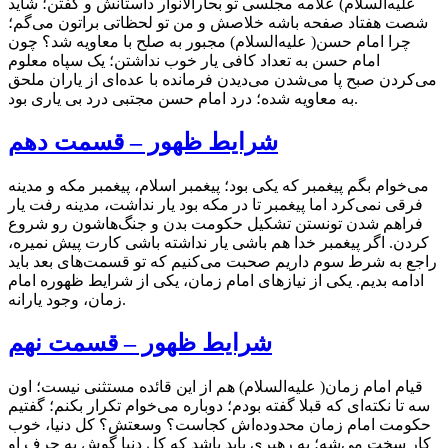
علیه‌السلام) علامه مجلسی تو بحارالانوار داستانش و گفتن؛ شاید
شصت هفتاد صفحه باشه خلاصش و من تو لحظاتی براتون می‌گم؛
چرا امام حسن( علیه‌السلام) مجبور به صلح با معاویه شد؟ چون
امام حسن به تعداد کافی یار خوب نداشتن؛ یک سپاه معلوم
می‌کردن صبح پا می‌شدن می‌دیدن فرمانده با عده‌ای از یاران ملحق
به معاویه شده؛ درد امام حسن مجتبی درد بی یاری بود.
شرایط ظهور – قسمت دهم
می‌خوام بگم پیغمبر که یکی بود؛ پیغمبر اسلام، پیغمبر مکه و مدینه
فرقی نمی‌کرد اما پیغمبر تا در مکه بود یار نداشت، مدینه رفت یار
فراهم شدن تونستن تشکیل حکومت بدن و جنگ‌هاشون رو شروع
کردن. اگر پیغمبر خدا هم باشی یار نداشته باشی کارت پیش نمیره،
راجع ‌به شرط سوم داریم صحبت می‌کنیم که تو قسمت‌های بعد باید
ادامه بدیم. یکی از نیازهای امام زمان، یکی از شرایط ظهوره امام
زمان، وجود یارانه.
شرایط ظهور – قسمت نهم
قیام امام زمان( علیه‌السلام) هم از این قائده مستثنی نیست؛ اون
سه تا نکته‌ای که قبلا گفته بودم؛ دوباره می‌خوام تکرار بکنم؛ گفتیم
حکومت امام زمان محدوده‌اش کجاست؟ وسعتش؟ کل دنیا، خوب
کار سخت می‌شه؛ یه رهبری باید باشد که کل دنیا گوش به حرف او