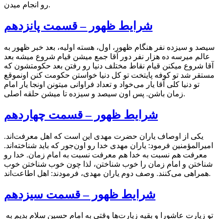
رو انجام میدن.
شرایط ظهور – قسمت پانزدهم
سیصد و سیزده نفر هنگام ظهور، اول، هسته اولیه، بعد خبر ظهور به
عالم میرسه ده هزار نفر دور آقا جمع میشن قیام شروع میشه بعد
آقا شروع میکنن قیام نقاط مختلف دنیا رو رفتن بعد حکومتشون که
مستقر شد تو کوفه پایتخت تو کل دنیا خواستن حکومت کنن اونموقع
تو دنیا کلی آقا یار می‌خواد و تعداد فراوانی میتونن اونجا یار امام
زمان باشن. پس اون سیصد و سیزده تا میشن حلقه اصلی.
شرایط ظهور – قسمت چهاردهم
یکی از اوصاف یاران حضرت مهدی این است که اهل معرفت‌اند.
امیرالمؤمنین فرمود: یاران مهدی خدا رو اون‌جور که باید شناخته‌اند.
معرفت هم نسبت به خدا هم معرفت نسبت به امام زمان. خدا‌ رو
شناختن و امام زمان را خوب شناختن، لذا چون خوب شناختن خوب
همراهی می‌کنند. وصف دوم یاران مهدی، فرمودند: اهل اطاعت‌اند.
شرایط ظهور – قسمت سیزدهم
تو زیارت عاشورا و بقیه زیارت‌ها وقتی به امام حسین سلام بدیم به