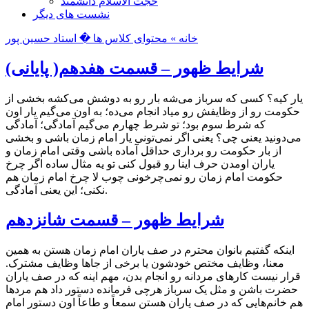
حجت الاسلام دانشمند
نشست های دیگر
خانه »
محتوای کلاس ها
� استاد حسین پور
شرایط ظهور – قسمت هفدهم( پایانی)
یار کیه؟ کسی که سرباز می‌شه بار رو به دوشش می‌کشه بخشی از
حکومت رو از وظایفش رو میاد انجام می‌ده؛ به اون می‌گیم یار اون
که شرط سوم بود؛ تو شرط چهارم می‌گیم آمادگی؛ آمادگی
می‌دونید یعنی چی؟ یعنی اگر نمی‌تونی یار امام زمان باشی و بخشی
از بار حکومت رو برداری حداقل آماده باشی وقتی امام زمان و
یاران اومدن حرف اینا رو قبول کنی تو یه مثال ساده اگر چرخ
حکومت امام زمان رو نمی‌چرخونی چوب لا چرخ امام زمان هم
نکنی؛ این یعنی آمادگی.
شرایط ظهور – قسمت شانزدهم
اینکه گفتیم بانوان محترم در صف یاران امام زمان هستن به همین
معنا، وظایف مختص خودشون یا برخی از جاها وظایف مشترک.
قرار نیست کارهای مردانه رو انجام بدن، مهم اینه که در صف یاران
حضرت باشن و مثل یک سرباز هرچی فرمانده دستور داد هم مردها
هم خانم‌هایی که در صف یاران هستن سمعاً و طاعاً اون دستور امام