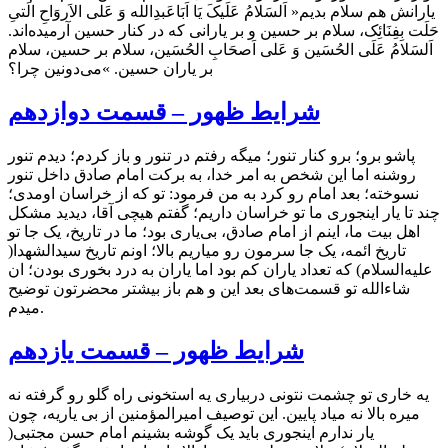
یارانش هم سلام بدیم« اَلسَلامُ عَلَیکَ یَا اَبَاعَبدِالله وَ عَلی الاَروَاحِ الَتیِ
حَلَت بِفِنَائِک، سلام بر حسین و بر یارانی که در کنار حسین آرمیده‌اند.
اَلسَلامُ عَلَی الحُسَین وَ عَلی اَصحَابِ الحُسَین، سلام بر حسین، سلام
بر یاران حسین. »می‌دونین چرا؟
شرایط ظهور – قسمت دوازدهم
پاشو برو؛ برو کنار تنور؛ میگه رفتم در تنور و باز کردم؛ دیدم تنور
روشنه اما این شخص به امر خدا، به برکت امام صادق داخل تنور
نسوخته؛ بعد امام رو کرد به من فرمود: تو که از خراسان اومدی؛
چند تا یار اینجوری ما تو خراسان داریم؛ گفتم هیچی آقا، دیدید مشکل
اهل بیت ما، اینم از امام صادق، بی‌یاری بود؛ ما در تاریخ، یک جا تو
تاریخ ائمه، یک جا سرمون رو میاریم بالا؛ اونم تاریخ سیدالشهدا(
علیه‌السلام) که تعداد یاران کم بود اما یاران به درد بخوری بودن؛ ان
شاءالله تو قسمت‌های بعد این و هم باز بیشتر محضرتون توضیح
میدم.
شرایط ظهور – قسمت یازدهم
یه خاری تو چشمت نتونی دربیاری یه استخونی راه گلو رو گرفته نه
میره بالا نه میاد پایین. این توصیف امیرالمؤمنین از بی یاریه، چون
یار ندارم اینجوری باید یک گوشه بشینم امام حسن مجتبی(