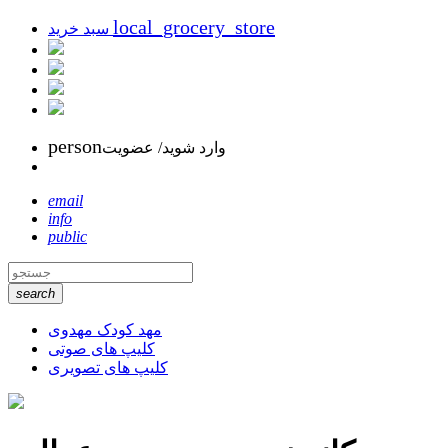
local_grocery_store
سبد خرید
person
وارد شوید/ عضویت
email
info
public
search
مهد کودک مهدوی
کلیپ های صوتی
کلیپ های تصویری