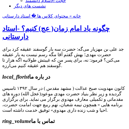
حجت الاسلام دانشمند
نشست های دیگر
خانه »
محتوای کلاس ها
� استاد دارستانی
چگونه یاد امام زمان( عج) کنیم؟ -استاد
دارستانی
جد علی‌ بن مهزیار می‌گه: حضرت سه بار گوسفند عقیقه کرد برای
حضرت مهدی؛ بهش گفتم آقا مگه رسم نیست یه بار عقیقه
می‌کنن؟ فرمود: نه، برای پسر من که غیبتش طولانیه اگه هزار تا
گوسفند هم عقیقه کنیم می‌ارزه.
در باره ما
local_florist
کانون مهدویت صبح عدالت ( مشهد مقدس ) در سال ۱۳۹۲ تاسیس
گردیده و زیر نظر بنیاد حضرت مهدی موعود(عجل الله) دوره های
مقدماتی و تکمیلی معارف مهدوی برگزار می نماید. برای برگزاری
برنامه هایی « همچون نیمه شعبان، نهم ربیع جهت امامت حضرت،
احیا و شب زنده داری مهدوی» توفیق خدمت داشته است.
تماس با ما
ring_volume