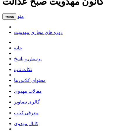
کانون مهدویت صبح عدالت
منو
menu
دوره های مجازی مهدویت
خانه
پرسش و پاسخ
نکات ناب
محتوای کلاس ها
مقالات مهدوی
گالری تصاویر
معرفی کتاب
کانال مهدوی