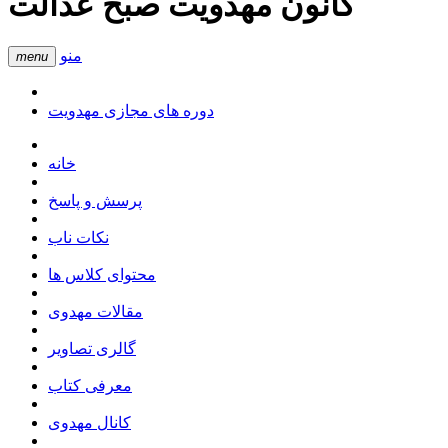
کانون مهدویت صبح عدالت
منو
menu
دوره های مجازی مهدویت
خانه
پرسش و پاسخ
نکات ناب
محتوای کلاس ها
مقالات مهدوی
گالری تصاویر
معرفی کتاب
کانال مهدوی