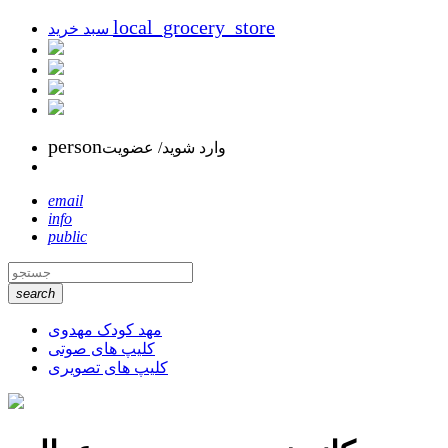
local_grocery_store
سبد خرید
person
وارد شوید/ عضویت
email
info
public
search
مهد کودک مهدوی
کلیپ های صوتی
کلیپ های تصویری