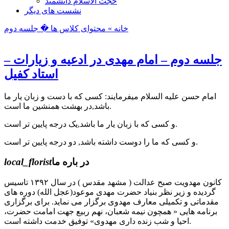
حجت الاسلام دانشمند
نشست های دیگر
خانه »
محتوای کلاس ها
� جلسه دوم
جلسه دوم – امام مهدی در ادعیه و زیارات –
استاد کفیل
امام حسن علیه السلام میفرمایند: کسی که با دست و زبان یار ما
باشد,در بهشت همنشین ما است.
و کسی که با زبان یار ما باشد,یک درجه پایین تر است.
و کسی که ما را دوست داشته باشد, دو درجه پایین تر است.
در باره ما
local_florist
کانون مهدویت صبح عدالت ( مشهد مقدس ) در سال ۱۳۹۲ تاسیس
گردیده و زیر نظر بنیاد حضرت مهدی موعود(عجل الله) دوره های
مقدماتی و تکمیلی معارف مهدوی برگزار می نماید. برای برگزاری
برنامه هایی « همچون نیمه شعبان، نهم ربیع جهت امامت حضرت،
احیا و شب زنده داری مهدوی» توفیق خدمت داشته است.