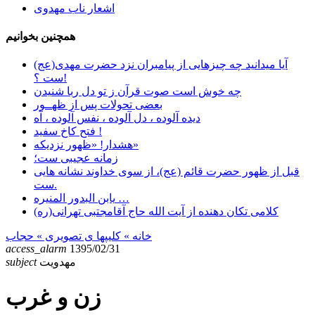
اشعار ناب مهدوی
همچنین بخوانیم
آیا میدانید چه چیزهایی از پیامبران نزد حضرت مهدی(عج)
ست ؟!
چه خوش است صوت قرآن ز تو دل ربا شنیدن
بعضی تحولات پس از ظهــور
دیده آلوده ، دل آلوده ، نفس آلوده ، آه
فتح کاخ سفید !
هشدار! «ظهور نزدیکه»
زمانه عجیبی ست؛
قبل از ظهور حضرت قائم (عج)، از سوی خداوند نشانه هایی
ست.
یابن البدور المنیره …
کلامی تکان دهنده از آیت الله حاج آقامجتبی تهرانی(ره)
خانه
» کلیپها ی تصویری »
حجاب
access_alarm
1395/02/31
مهدویت
subject
زن و غرب