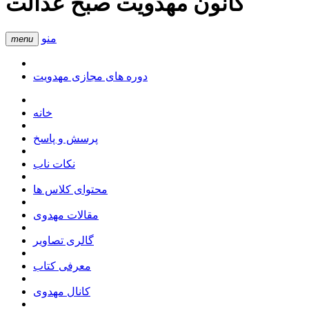
کانون مهدویت صبح عدالت
منو
menu
دوره های مجازی مهدویت
خانه
پرسش و پاسخ
نکات ناب
محتوای کلاس ها
مقالات مهدوی
گالری تصاویر
معرفی کتاب
کانال مهدوی