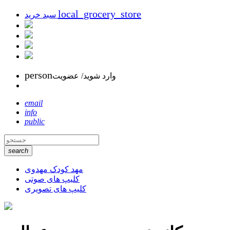
local_grocery_store
سبد خرید
person
وارد شوید/ عضویت
email
info
public
search
مهد کودک مهدوی
کلیپ های صوتی
کلیپ های تصویری