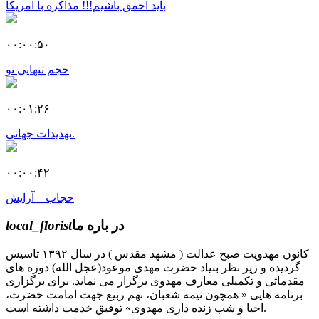
باید احمق باشیم!!! مذاکره با آمریکا
۰۰:۰۰:۵۰
حجم تنهایی تو
۰۰:۰۱:۲۶
تهدیدات جهانی.
۰۰:۰۰:۴۲
حجاب – آرایش
در باره ما
local_florist
کانون مهدویت صبح عدالت ( مشهد مقدس ) در سال ۱۳۹۲ تاسیس
گردیده و زیر نظر بنیاد حضرت مهدی موعود(عجل الله) دوره های
مقدماتی و تکمیلی معارف مهدوی برگزار می نماید. برای برگزاری
برنامه هایی « همچون نیمه شعبان، نهم ربیع جهت امامت حضرت،
احیا و شب زنده داری مهدوی» توفیق خدمت داشته است.