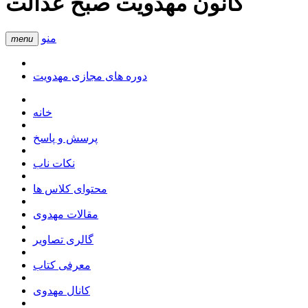
کانون مهدویت صبح عدالت
منو
menu
دوره های مجازی مهدویت
خانه
پرسش و پاسخ
نکات ناب
محتوای کلاس ها
مقالات مهدوی
گالری تصاویر
معرفی کتاب
کانال مهدوی