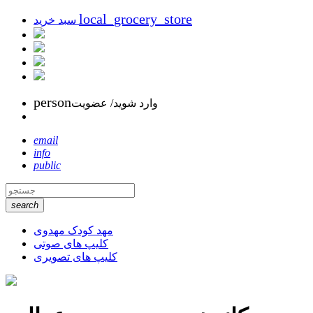
local_grocery_store
سبد خرید
person
وارد شوید/ عضویت
email
info
public
search
مهد کودک مهدوی
کلیپ های صوتی
کلیپ های تصویری