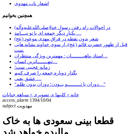
اشعار ناب مهدوی
همچنین بخوانیم
در احوالات راه رفتن رسول خدا(صلی‌الله‌علیه‌وآله)
یکبارِ دیگر جمعه ای با تو نیـــامد …
شعر بدون نقطه در فراق مهدی موعود (عج)
قبل از ظهور حضرت قائم (عج)، از سوی خداوند نشانه هایی
ست.
استاد پناهیــــــــان : مهمترین ویژگی منتظران…
تنهـــــــاترین انسان…
زمانه عجیبی ست؛
بگذار دوباره جمعه را صرف کنیم
عشق یعنی …
“دوران با تـــــــــو بــودن؛ دوران بدون ظلم…”
خانه
» کلیپها ی تصویری »
سیاهه جنایات
access_alarm
1394/10/04
مهدویت
subject
قطعا بینی سعودی ها به خاک
مالیده خواهد شد