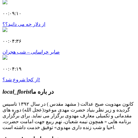
۰۰:۰۹:۱۰
از دلار چه می دانید؟؟
۰۰:۰۴:۳۶
صابر خراسانی – شب هجران
۰۰:۰۴:۱۹
از کجا شروع شد؟!
در باره ما
local_florist
کانون مهدویت صبح عدالت ( مشهد مقدس ) در سال ۱۳۹۲ تاسیس
گردیده و زیر نظر بنیاد حضرت مهدی موعود(عجل الله) دوره های
مقدماتی و تکمیلی معارف مهدوی برگزار می نماید. برای برگزاری
برنامه هایی « همچون نیمه شعبان، نهم ربیع جهت امامت حضرت،
احیا و شب زنده داری مهدوی» توفیق خدمت داشته است.