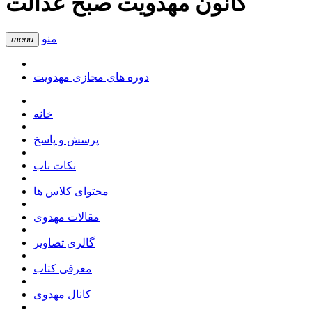
کانون مهدویت صبح عدالت
منو
menu
دوره های مجازی مهدویت
خانه
پرسش و پاسخ
نکات ناب
محتوای کلاس ها
مقالات مهدوی
گالری تصاویر
معرفی کتاب
کانال مهدوی