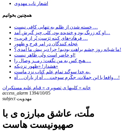
اشعار ناب مهدوی
همچنین بخوانیم
خسته شدن از ظلم به تنهایی کافی نیست …
او که زرنگ بود و خندیده بود، کلی چیز گیرش آمد…
«فرهاد»های کینه پَرَستِ پُر از فریب …
عجله کنندگان در امر فرج و ظهور
ما شبانه روز چشم براهت بودیم! چرا دیر پیش ما آمدی؟!
او حاضر است ولی ظاهر نیست!
هیچ کس به من نگفت: رمــز وصال را….
هشدار! «ظهور نزدیکه»
به خدا سوگند تمام علم کتاب نزد ماست.
واقعا با این جملات، جگرم سوخت…. آه از یاران… آه…!
خانه
» کلیپها ی تصویری »
قیام علیه مستکبران
access_alarm
1394/10/05
مهدویت
subject
ملّت، عاشق مبارزه ى با
صهیونیست هاست