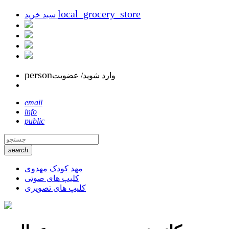
local_grocery_store
سبد خرید
person
وارد شوید/ عضویت
email
info
public
search
مهد کودک مهدوی
کلیپ های صوتی
کلیپ های تصویری