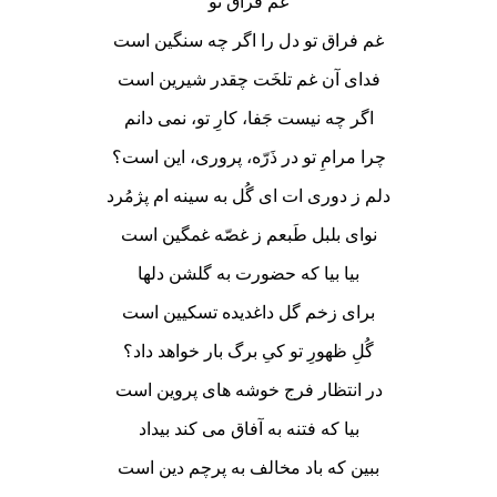
غم فراق تو
غم فراق تو دل را اگر چه سنگین است
فدای آن غم تلخَت چقدر شیرین است
اگر چه نیست جَفا، کارِ تو، نمی دانم
چرا مرامِ تو در ذَرّه، پروری، این است؟
دلم ز دوری ات ای گُل به سینه ام پژمُرد
نوای بلبل طَبعم ز غصّه غمگین است
بیا بیا که حضورت به گلشن دلها
برای زخم گل داغدیده تسکیین است
گُلِ ظهورِ تو کیِ برگ بار خواهد داد؟
در انتظار فرج خوشه های پروین است
بیا که فتنه به آفاق می کند بیداد
ببین که باد مخالف به پرچم دین است