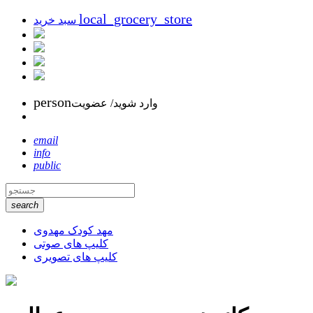
local_grocery_store
سبد خرید
person
وارد شوید/ عضویت
email
info
public
search
مهد کودک مهدوی
کلیپ های صوتی
کلیپ های تصویری