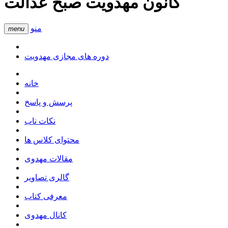
کانون مهدویت صبح عدالت
منو
menu
دوره های مجازی مهدویت
خانه
پرسش و پاسخ
نکات ناب
محتوای کلاس ها
مقالات مهدوی
گالری تصاویر
معرفی کتاب
کانال مهدوی