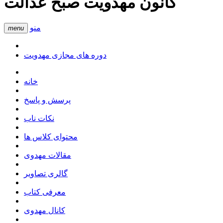
کانون مهدویت صبح عدالت
منو
menu
دوره های مجازی مهدویت
خانه
پرسش و پاسخ
نکات ناب
محتوای کلاس ها
مقالات مهدوی
گالری تصاویر
معرفی کتاب
کانال مهدوی