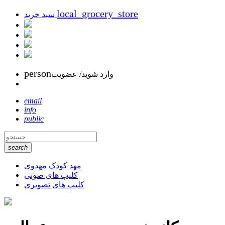
local_grocery_store
سبد خرید
person
وارد شوید/ عضویت
email
info
public
search
مهد کودک مهدوی
کلیپ های صوتی
کلیپ های تصویری