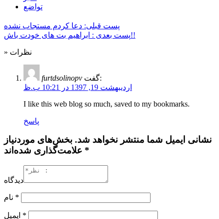
تواضع
پست قبلی: دعا کردم مستجاب نشده
پست بعدی : ابراهیم بت های خودت باش!!
» نظرات
گفت:
furtdsolinopv
اردیبهشت 19, 1397 در 10:21 ب.ظ
I like this web blog so much, saved to my bookmarks.
پاسخ
نشانی ایمیل شما منتشر نخواهد شد. بخش‌های موردنیاز
علامت‌گذاری شده‌اند *
دیدگاه
*
نام
*
ایمیل