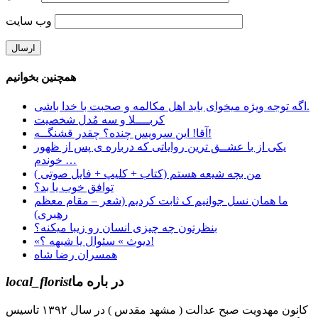
وب‌ سایت
همچنین بخوانیم
اگه توجه ویژه میخوای باید اهل مکالمه و صحبت با خدا باشی.
کربــــلا و سه‌ مُدل شخصیت
آقا! این سرویس چنده؟ چقدر قشنگــه!
یکی از با عشــق ترین روایاتی که درباره ی پس از ظهور
خوندم …
من بچه شیعه هستم (کتاب + کلیپ + فایل صوتی )
توافق خوب یا بد؟
ما همان نسل جوانیم ک ثابت کردیم (شعر – مقام معظم
رهبری)
ﺑﻨﻈﺮتون چه چیزی ﺍﻧﺴﺎﻥ ﺭو ﺯﯾﺒﺎ میکنه؟
«دیوث » سئوال یا شبهه ؟!
همسران رضا شاه
در باره ما
local_florist
کانون مهدویت صبح عدالت ( مشهد مقدس ) در سال ۱۳۹۲ تاسیس