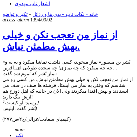
اشعار ناب مهدوی
خانه
» نکات ناب »
بدی ها و رذائل
»
تکبر و تواضع
access_alarm
1394/09/02
از نماز من تعجب نکن و خیلی
بهش مطمئن نباش.
«بُشر بن منصور» نماز میخوند، کسی داشت تماشا میکرد و به به و
چه چه میکرد که چه نمازی! چه سجده طولانی ای..آفرین…
نماز بُشر که تموم شد گفت:
از نماز من تعجب نکن و خیلی بهش مطمئن نباش. من کسی رو می
شناسم که وقتی به نماز می ایستاد فرشته ها صف در صف می
ایستادند و بهش اقتدا میکردند ولی الان در حالیه که اهل دوزخ هم
ازش ننگ دارند!
پرسید: او کیست؟!
بُشر گفت: ابلیس!
(کیمیای سعادت/غزالی/ج۲/ص۲۷۷)
more
تکبر