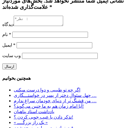
نشانی ایمیل شما منتشر نخواهد شد. بخش‌های موردنیاز
علامت‌گذاری شده‌اند *
دیدگاه
*
نام
*
ایمیل
وب‌ سایت
همچنین بخوانیم
اگر چه تو طبیبی و دوا درست میکنی
چهل سئوالِ دختر از پسر در خواستـــگاری …
ﻣﻦ ﻗﺸﻨﮓ ﺗﺮ ﺍﺯ ﺩﻧﯿﺎﯼ ﺧﻮﺩﻣﺎﻥ ﺳﺮﺍﻍ ﻧﺪﺍﺭﻡ …
آیا امام زمان هم به ما چنین می‌گوید؟!
یادداشت استاد پناهیان
تذکر دادن یا عیب جویی کردن ؟!
« یک راز بزرگــــ »
وقت نماز نبود… وارد مسجد شدم…