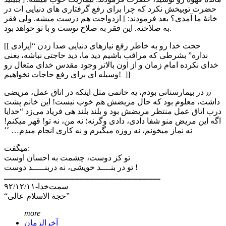
حضرت توبيخش نكرد كه چرا برای رفع گرفتاری های دنیایی ات در
خانهٔ ما آمدی؟ بعد فرمودند: ] ازدواجت هم درست ميشه. ولی فقر
به صلاحته. این فقر به صلاح توست و با تو خواهد بود.
[[ حجت خدا رو به خاطر رفع نیازهای دنیایی صدا زدن “ایرادی
نداره” بشرطی که مراقب باشیم دید ما، ديد حاجتی نباشه، يعنی
خدای نكرده امام زمان و از اون بالاتر وجود مقدس خدای متعال رو
وسيله ای برای رفع حاجات نخواهیم! ]]
٫٫ در بيمارستانی بودم، يه خانمی مثل اینکه در اتاق عمل، مريضی
داشت، معلوم بود كه حال مریضش هم خوب نیست! اين خانم پشت
درب اتاق عمل منتظر مريضش بود و بلند بلند هی فرياد می‌زد “خدايا
اگه اين مريض منو شفا دادی، دادی وگرنه؛ نه من، نه تو! قهر ميکنم!
نه نماز ميخونم، نه روزه‌ ميگيرم و نه كاری انجام ميدم… ٬٬
میگفت:
تو كز دوست، چشمت به احسان اوست
تو در بنــــد خويشی، نه دربنـــــد دوست !
ــــــــــــــــــــــــــــــــــــــــــــــــــــــــــــــ
سمت‌خدا-۹۲/۱۲/۱۱
“حجة الاسلام عالی”
more
آخرالزمان