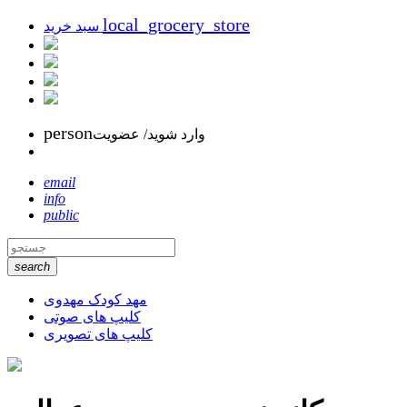
local_grocery_store
سبد خرید
person
وارد شوید/ عضویت
email
info
public
search
مهد کودک مهدوی
کلیپ های صوتی
کلیپ های تصویری