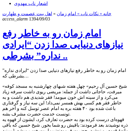
اشعار ناب مهدوی
خانه
» نکات ناب »
امام زمان
»
اهل بیت عصمت و طهارت
access_alarm
1394/09/03
امام زمان رو به خاطر رفع
نیازهای دنیایی صدا زدن “ایرادی
نداره” بشرطی ..
امام زمان رو به خاطر رفع نیازهای دنیایی صدا زدن “ایرادی نداره”
بشرطی که…
«شيخ حسين آل رحيم» چهل هفته شبهای چهارشنبه به مسجد كوفه
ميرفت، حاجاتی داشت از جمله: مريضی ريوی داشت سرفه زياد
می‌كرد و از سينه اش خون ميومد! فقر شديدی هم داشت و به
خاطر فقر هم كسی بهش همسر نمی‌داد! اين سه نياز و گرفتاری
باعث شده بود ۴۰ هفته بره به امام عصر توسل كنه و آخر هم
تونست خدمت حضرت مشرف بشه.
قهوه‌ای درست كرده بود به حضرت تعارف کرد، ایشون از قهوه يه
ذره نوشیدند بعد فرمودند: باقیش رو شما بخور. شیخ حسین که باقی
ماندهٔ قهوه رو نوشید، حضرت فرمودند: بیماریت خوب میشه. [ ببينيد