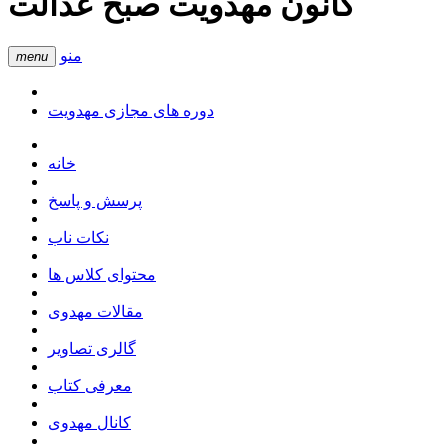
کانون مهدویت صبح عدالت
منو
menu
دوره های مجازی مهدویت
خانه
پرسش و پاسخ
نکات ناب
محتوای کلاس ها
مقالات مهدوی
گالری تصاویر
معرفی کتاب
کانال مهدوی