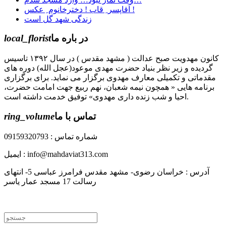
آقاپسر ِ قاب ! دخترخانوم ِ عکس !
زندگی شهد گل است
در باره ما
local_florist
کانون مهدویت صبح عدالت ( مشهد مقدس ) در سال ۱۳۹۲ تاسیس
گردیده و زیر نظر بنیاد حضرت مهدی موعود(عجل الله) دوره های
مقدماتی و تکمیلی معارف مهدوی برگزار می نماید. برای برگزاری
برنامه هایی « همچون نیمه شعبان، نهم ربیع جهت امامت حضرت،
احیا و شب زنده داری مهدوی» توفیق خدمت داشته است.
تماس با ما
ring_volume
شماره تماس : 09159320793
ایمیل : info@mahdaviat313.com
آدرس : خراسان رضوی- مشهد مقدس فرامرز عباسی 5- انتهای
رسالت 17 مسجد عمار یاسر