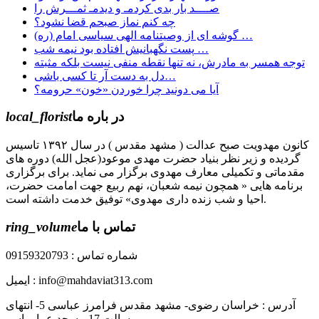
صــــد بار بدی کردمـ و دیدمـ ثمـــرش را
چه کنم نماز صبحم قضا نشود؟
گوشه ای از وصیتنامه الهی سیاسی امام (ره) …
پست نگهبانیش افتاده بود نیمه شب …
توجه همسر به مادرش، نه تنها نقطه منفی نیست بلکه مثبته
دل به دست آر تا كسی باشی…
آیا می دونید چرا خوردن «خون» حرومه؟
در باره ما
local_florist
کانون مهدویت صبح عدالت ( مشهد مقدس ) در سال ۱۳۹۲ تاسیس
گردیده و زیر نظر بنیاد حضرت مهدی موعود(عجل الله) دوره های
مقدماتی و تکمیلی معارف مهدوی برگزار می نماید. برای برگزاری
برنامه هایی « همچون نیمه شعبان، نهم ربیع جهت امامت حضرت،
احیا و شب زنده داری مهدوی» توفیق خدمت داشته است.
تماس با ما
ring_volume
شماره تماس : 09159320793
ایمیل : info@mahdaviat313.com
آدرس : خراسان رضوی- مشهد مقدس فرامرز عباسی 5- انتهای
رسالت 17 مسجد عمار یاسر