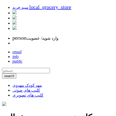
local_grocery_store
سبد خرید
person
وارد شوید/ عضویت
email
info
public
search
مهد کودک مهدوی
کلیپ های صوتی
کلیپ های تصویری