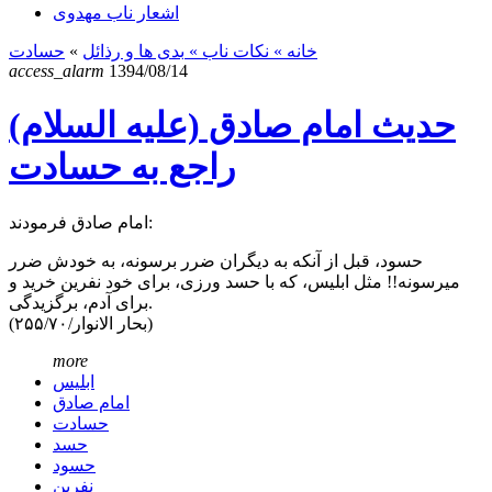
اشعار ناب مهدوی
خانه
» نکات ناب »
بدی ها و رذائل
»
حسادت
access_alarm
1394/08/14
حدیث امام صادق (علیه السلام)
راجع به حسادت
امام صادق فرمودند:
حسود، قبل از آنکه به دیگران ضرر برسونه، به خودش ضرر
میرسونه!! مثل ابلیس، که با حسد ورزی، برای خود نفرین خرید و
برای آدم، برگزیدگی.
(بحار الانوار/۲۵۵/۷۰)
more
ابلیس
امام صادق
حسادت
حسد
حسود
نفرین