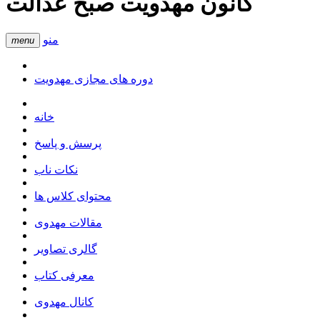
کانون مهدویت صبح عدالت
منو
menu
دوره های مجازی مهدویت
خانه
پرسش و پاسخ
نکات ناب
محتوای کلاس ها
مقالات مهدوی
گالری تصاویر
معرفی کتاب
کانال مهدوی