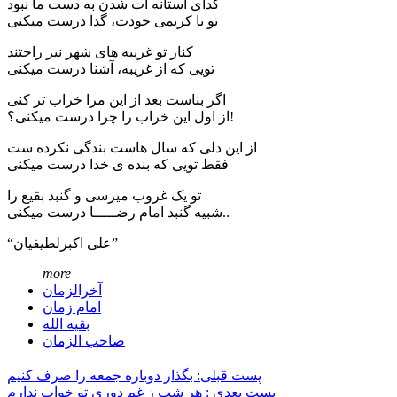
گدای آستانه ات شدن به دست ما نبود
تو با کریمی خودت، گدا درست میکنی
کنار تو غریبه های شهر نیز راحتند
تویی که از غریبه، آشنا درست میکنی
اگر بناست بعد از این مرا خراب تر کنی
از اول این خراب را چرا درست میکنی؟!
از این دلی که سال هاست بندگی نکرده ست
فقط تویی که بنده ی خدا درست میکنی
تو یک غروب میرسی و گنبد بقیع را
شبیه گنبد امام رضـــــا درست میکنی..
“علی اکبرلطیفیان”
more
آخرالزمان
امام زمان
بقیه الله
صاحب الزمان
پست قبلی: بگذار دوباره جمعه را صرف کنیم
پست بعدی : هر شب ز غم دوری تو خواب ندارم