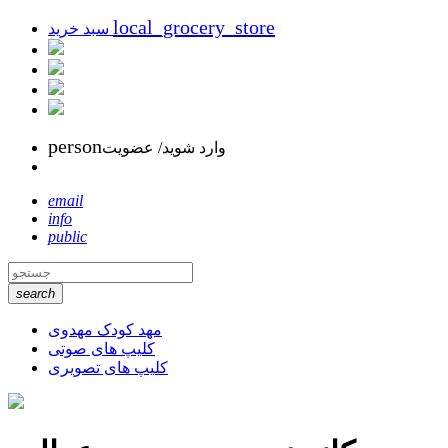
local_grocery_store
سبد خرید
person
وارد شوید/ عضویت
email
info
public
search
مهد کودک مهدوی
کلیپ های صوتی
کلیپ های تصویری