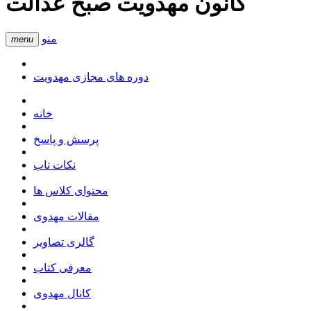
کانون مهدویت صبح عدالت
منو
menu
دوره های مجازی مهدویت
خانه
پرسش و پاسخ
نکات ناب
محتوای کلاس ها
مقالات مهدوی
گالری تصاویر
معرفی کتاب
کانال مهدوی