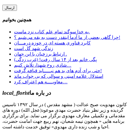
همچنین بخوانیم
به خدا سوگند تمام علم کتاب نزد ماست.
چرا گاهی بعضی از ما آدما اینقدر دست به یقه می‌شیم ؟!
کابرد فناوری هسته ای در حوزه درمـــان
زندگی شهد گل است
ارتباط برزخیان با این جهان .
پگی خانم بعد از ۱۴ سال رفت! (غرب زدگی)
شادی روح شهدا، تلاش کنیم…
حتی برای آدم های بد هم نبـــــاید قیافه گرفت!
استدلال علامه امینی و سوالی که بی جواب ماند
معاویــــه هم اعتراف کرد…
در باره ما
local_florist
کانون مهدویت صبح عدالت ( مشهد مقدس ) در سال ۱۳۹۲ تاسیس
گردیده و زیر نظر بنیاد حضرت مهدی موعود(عجل الله) دوره های
مقدماتی و تکمیلی معارف مهدوی برگزار می نماید. برای برگزاری
برنامه هایی « همچون نیمه شعبان، نهم ربیع جهت امامت حضرت،
احیا و شب زنده داری مهدوی» توفیق خدمت داشته است.