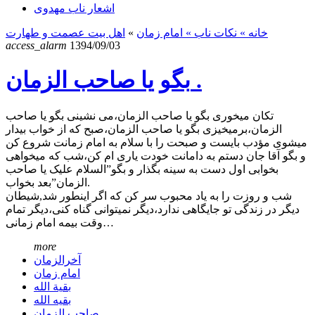
اشعار ناب مهدوی
خانه
» نکات ناب »
امام زمان
»
اهل بیت عصمت و طهارت
access_alarm
1394/09/03
بگو یا صاحب الزمان .
تکان میخوری بگو یا صاحب الزمان،می نشینی بگو یا صاحب
الزمان،برمیخیزی بگو یا صاحب الزمان،صبح که از خواب بیدار
میشوی مؤدب بایست و صبحت را با سلام به امام زمانت شروع کن
و بگو آقا جان دستم به دامانت خودت یاری ام کن،شب که میخواهی
بخوابی اول دست به سینه بگذار و بگو”السلام علیک یا صاحب
الزمان”بعد بخواب.
شب و روزت را به یاد محبوب سر کن که اگر اینطور شد,شیطان
دیگر در زندگی تو جایگاهی ندارد،دیگر نمیتوانی گناه کنی،دیگر تمام
وقت بیمه امام زمانی…
more
آخرالزمان
امام زمان
بقیة الله
بقیه الله
صاحب الزمان