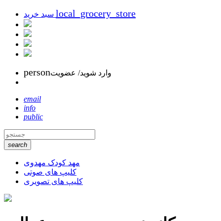
local_grocery_store
سبد خرید
person
وارد شوید/ عضویت
email
info
public
search
مهد کودک مهدوی
کلیپ های صوتی
کلیپ های تصویری