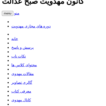
کانون مهدویت صبح عدالت
منو
menu
دوره های مجازی مهدویت
خانه
پرسش و پاسخ
نکات ناب
محتوای کلاس ها
مقالات مهدوی
گالری تصاویر
معرفی کتاب
کانال مهدوی