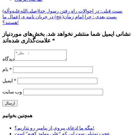
پست قبلی: در احوالات راه رفتن رسول خدا(صلی‌الله‌علیه‌وآله)
پست بعدی : چرا امام زمان(عج) در جریان نامه ی اعمال ما
هستند؟!
نشانی ایمیل شما منتشر نخواهد شد. بخش‌های موردنیاز
علامت‌گذاری شده‌اند *
دیدگاه
*
نام
*
ایمیل
وب‌ سایت
همچنین بخوانیم
مگه ما ادعای پيروی از پيامبر رو نداريم؟!
عجب تمثیلی ست این که “علی مولود کعبه” است