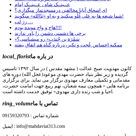
عــینــک شاه ، عــینــک اِمام
ای اسحاق آیابا مخالفین درمسجدنماز میگذاری؟
ﺷﻤﺎ ﺷﯿﻌﻪ ﻫﺎ ﺑﻪ ﻋﻠﯽ ﻏُﻠُﻮ میکنید ﻭ به او «ﯾَﺪُﺍﻟﻠﻪ» میگویید!
رژ لب …
هاج و واج مونده بودم!!!!
برخی ها دشمنی دشمن را باور ندارند
«سَمُرَة بن جُندَب» رو میشناسی؟
ممکنه احساس عُجب و تکبر، درباره گناه هم اتفاق بیفته
در باره ما
local_florist
کانون مهدویت صبح عدالت ( مشهد مقدس ) در سال ۱۳۹۲ تاسیس
گردیده و زیر نظر بنیاد حضرت مهدی موعود(عجل الله) دوره های
مقدماتی و تکمیلی معارف مهدوی برگزار می نماید. برای برگزاری
برنامه هایی « همچون نیمه شعبان، نهم ربیع جهت امامت حضرت،
احیا و شب زنده داری مهدوی» توفیق خدمت داشته است.
تماس با ما
ring_volume
شماره تماس : 09159320793
ایمیل : info@mahdaviat313.com