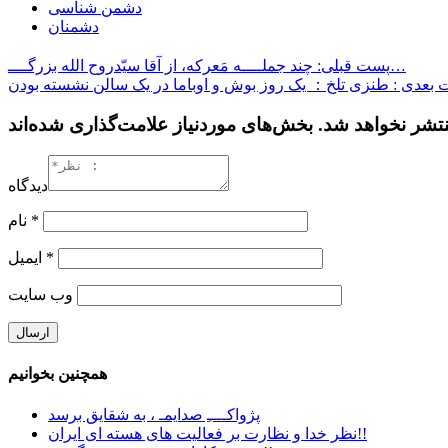
دشمن شناسی
دشمنان
پست قبلی: چند جملــــه مَعرکه، از آقا سیّدروح الله بزرگــــ…
دیدگاه
*
نام
*
ایمیل
وب‌ سایت
همچنین بخوانیم
پژواکــــِ صدایمـ ، به شقایق برسد
نظر خدا و نظارت بر فعالیت های هسته ای ایران!!