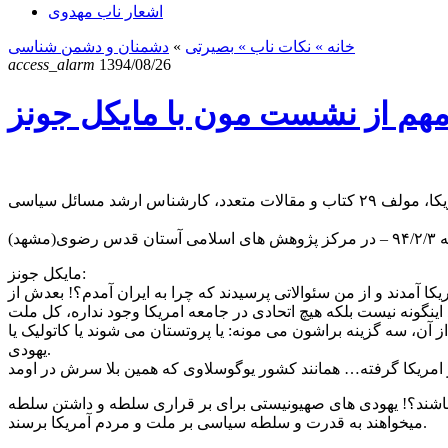
اشعار ناب مهدوی
خانه
» نکات ناب »
بصیرتی
»
دشمنان و دشمن شناسی
access_alarm
1394/08/26
هم از نشست مون با مایکل جونز
مایکل جونز:
ینگونه نیست بلکه هیچ اتحادی در جامعه امریکا وجود نداره، کل ملت
ز آن، سه گزینه براشون می مونه: یا پروتستان می شوند یا کاتولیک یا
یهودی.
کیل میدهند، به نظر شما این ۲٪ چه طوری توانستند بر ۹۸٪ سوار شده و تاثیر گذار باشند؟! یهودی های صهیونیستی برای بر قراری سلطه و داشتن سلطه
میخواهند به قدرت و سلطه سیاسی بر ملت و مردم آمریکا برسند.