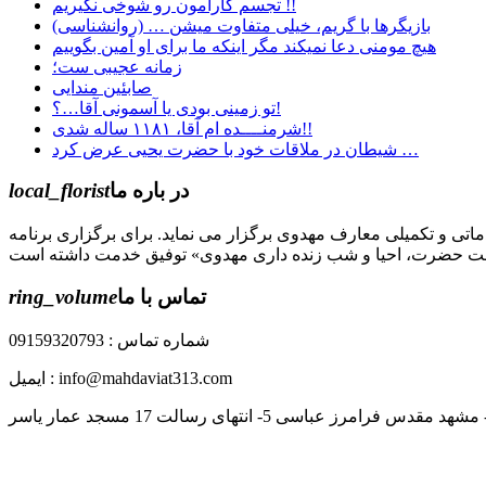
تجسم کارامون رو شوخی نگيریم !!
بازیگرها با گریم، خیلی متفاوت میشن … (روانشناسی)
هیچ مومنی دعا نمیکند مگر اینکه ما برای او آمین بگوییم
زمانه عجیبی ست؛
صابئین مندایی
تو زمینی بودی یا آسمونی آقا…؟!
شرمنــــده ام آقا، ۱۱۸۱ ساله شدی!!
شیطان در ملاقات خود با حضرت يحيى عرض كرد …
در باره ما
local_florist
جل الله) دوره های مقدماتی و تکمیلی معارف مهدوی برگزار می نماید. برای برگزاری برنامه
تماس با ما
ring_volume
شماره تماس : 09159320793
ایمیل : info@mahdaviat313.com
رز عباسی 5- انتهای رسالت 17 مسجد عمار یاسر