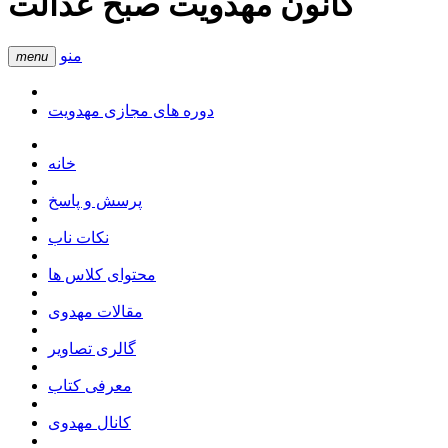
کانون مهدویت صبح عدالت
منو
menu
دوره های مجازی مهدویت
خانه
پرسش و پاسخ
نکات ناب
محتوای کلاس ها
مقالات مهدوی
گالری تصاویر
معرفی کتاب
کانال مهدوی