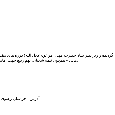
یت صبح عدالت ( مشهد مقدس ) در سال ۱۳۹۲ تاسیس گردیده و زیر نظر بنیاد حضرت مهدی موعود(ع
هایی « همچون نیمه شعبان، نهم ربیع جهت امامت حضرت، احیا و شب زنده داری مهدوی» توفیق خدمت داشته است.
آدرس : خراسان رضوی- مشهد مقدس فرام