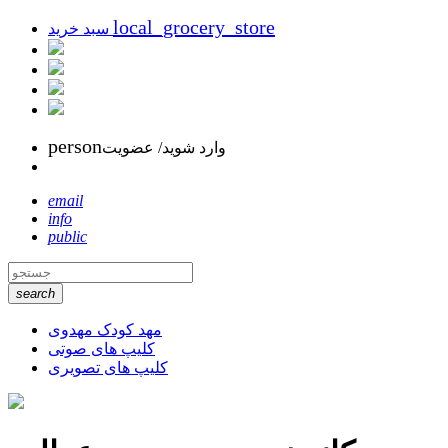
local_grocery_store
سبد خرید
person
وارد شوید/ عضویت
email
info
public
search
مهد کودک مهدوی
کلیپ های صوتی
کلیپ های تصویری