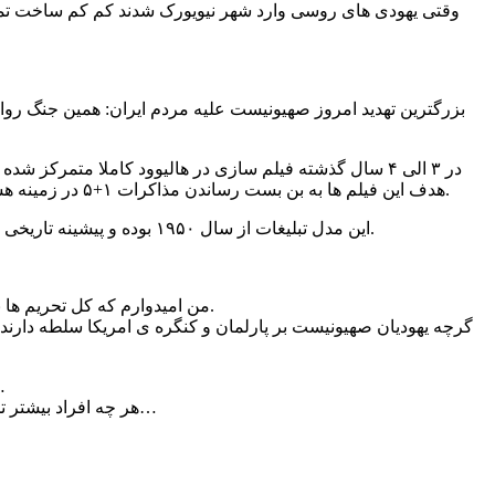
وقتی یهودی های روسی وارد شهر نیویورک شدند کم کم ساخت تمام فی
بزرگترین تهدید امروز صهیونیست علیه مردم ایران: همین جنگ روا
هدف این فیلم ها به بن بست رساندن مذاکرات ۱+۵ در زمینه هسته ای ست و هدفشون اینه که مردم آمریکا، مردم ایران رو خشن و تروریست و بی رحم تصور کنند تا این مذاکرات هسته ای به نتیجه نرسه.
این مدل تبلیغات از سال ۱۹۵۰ بوده و پیشینه تاریخی داره… دولت آمریکا از انقلاب اسلامی ایران تا به حال مرتب پوشش داده که جمهوری اسلامی را سرنگون کنه و این هدف رو ادامه خواهد داد.
من امیدوارم که کل تحریم ها برداشته بشه… اما اگه توافق هسته ای هم صورت بگیرد ؛ جنگ فرهنگی رسانه های صهیونیستی و یهودی علیه ملت ایران ادامه خواهد داشت.
گرچه یهودیان صهیونیست بر پارلمان و کنگره ی امریکا سلطه دارند
پاپ هم علیه کمونیست نهضت دینی را در لهستا
هر چه افراد بیشتر تحت تاثیر بی بند و باری جنسی قرار بگیرند باعث قدرت بیشتر صهیونیست خواهد شد، با پایبندی به ارزشهای معنوی میتوان با آنها مبارزه نمود…