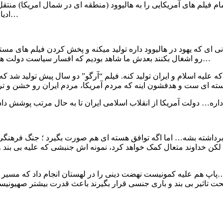
لم های آمریکایی را به هالیوود (منطقه ای در شمال امریکا) منتقل ک
ادیان و اعتقادات دینی رو در تولیدات فیلم های هالیوودی شون قرار دادند…
نی ای که یهود در هالیوود داره تولید میکنه و پخش کردن فیلم های 
رو اشغال بکنند بعدش ما شاهد بودیم که افسار سیاست دولت ها رو به تصاحب کردند که همین اتفاق در خود آمریکا هم صورت گرفت…
 لکن خداوند متعال کمک خواهد کرد، نمونه اش جنبشی که علیه بی بند
ن انجام داد که مسیر تاریخ انسانی را تغییر داد. و این انقلاب های ضد صهیونیستی ادامه دارد…