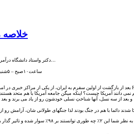
خلاصه م
دکتر واستاد دانشگاه درآمریکا، مولف ۲۹ کتاب و مقالات متعدد، کارشناس ارشد مسائل سیاسی…
ساعت۱۰صبح – ۵شنبه ۹۴/۲/۳ – در مرکز پژوهش های اسلامی آستان قدس رضوی(مشهد)
می دانند آمریکا چیست؟ اینکه میگن جامعه آمریکا با هم متحد هستند ا
و بعد از سه نسل، آنها شناختِ نسلی خودشون رو از یاد می برند و بعد ا
صهیونیست های یهودی کمتر از ۲٪ از آمریکایی ها رو تش