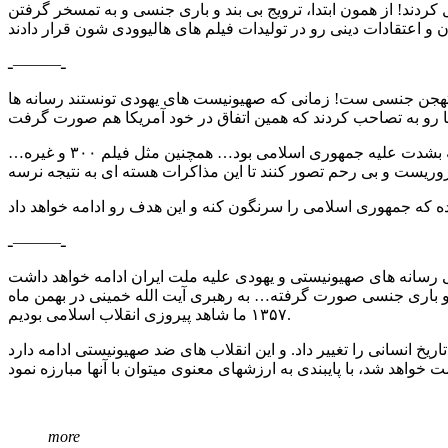
ردند! از همون ابتدا، ترویج بی بند و باری جنسی و به تمسخر گرفتن
ـ———ـ
مستهجن جنسی ست! زمانی که صهیونیست های یهودی تونستند رسانه ها
در ۳ الی ۴ سال گذشته فیلم سازی در هالیوود کاملا متمرکز شده که علیه اسلام و ایران تولید کنه. فیلم “آرگو” دو سال پیش تولید شد که بشدت علیه جمهوری اسلامی بود… همچنین مثل فیلم ۳۰۰ و غیره…
ـ———ـ
 و باری جنسی صورت گرفته… به رهبری آیت الله خمینی در بهمن ماه
۱۳۵۷ ما شاهد پیروزی انقلاب اسلامی بودیم.
more