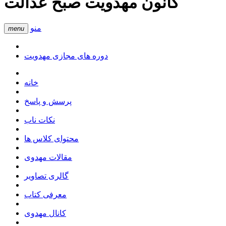
کانون مهدویت صبح عدالت
منو
menu
دوره های مجازی مهدویت
خانه
پرسش و پاسخ
نکات ناب
محتوای کلاس ها
مقالات مهدوی
گالری تصاویر
معرفی کتاب
کانال مهدوی