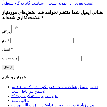
پست بعدی : این نمونه ایست از سیاستِ گام به گام شیطان!
نشانی ایمیل شما منتشر نخواهد شد. بخش‌های موردنیاز
علامت‌گذاری شده‌اند *
دیدگاه
*
نام
*
ایمیل
وب‌ سایت
همچنین بخوانیم
دشمن منتظر غفلت ماست! فکر نکنیم حال که ما غافلیم
دشمن نیز غافل است!..
“عیب جویی” یا “تذکر دادن” ؟!
الهی نامه …
پدرم زياد عادت به نصيحت نداشتند … (آيت الله بهجت)