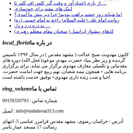
از بازی اعتیاد آور و وقت گیر کلش اف کلنز تا….
لینک های مفید برای خودسازی
ما شبانه روز چشم براهت بودیم! چرا دیر پیش ما آمدی؟!
روایت امام علی (علیه السلام) راجع به امام خمینی (ره)
یه ذره درد و دل …
کدهای پيشواز ایرانسل ( سخنان مقام معظم رهبری)
در باره ما
local_florist
کانون مهدویت صبح عدالت ( مشهد مقدس ) در سال ۱۳۹۲ تاسیس
گردیده و زیر نظر بنیاد حضرت مهدی موعود(عجل الله) دوره های
مقدماتی و تکمیلی معارف مهدوی برگزار می نماید. برای برگزاری
برنامه هایی « همچون نیمه شعبان، نهم ربیع جهت امامت حضرت،
احیا و شب زنده داری مهدوی» توفیق خدمت داشته است.
تماس با ما
ring_volume
شماره تماس : 09159320793
ایمیل : info@mahdaviat313.com
آدرس : خراسان رضوی- مشهد مقدس فرامرز عباسی 5- انتهای
رسالت 17 مسجد عمار یاسر