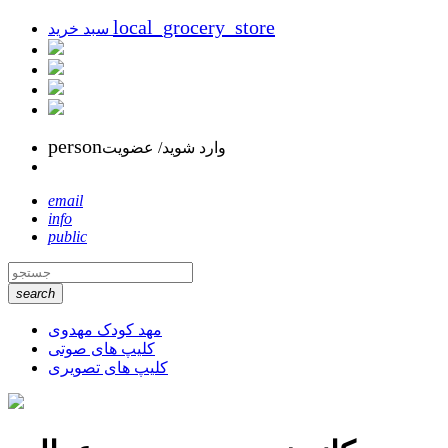
local_grocery_store
سبد خرید
person
وارد شوید/ عضویت
email
info
public
search
مهد کودک مهدوی
کلیپ های صوتی
کلیپ های تصویری