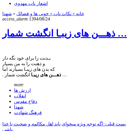
اشعار ناب مهدوی
خانه
» نکات ناب »
خوبی ها و فضائل
»
شهدا
access_alarm
1394/08/24
ذهـــن های زیبـا انگشت شمار …
بـدنت را برای خود نگه دار
و ذهنت را به من بسپار
که بدن های زیبـا بسیارند اما
انگشت شمار …
ذهـــن های زیبـا
.
more
ارزش ها
انقلاب
دفاع مقدس
شهدا
فرهنگ شهادت
پست قبلی: اگه توجه ویژه میخوای باید اهل مکالمه و صحبت با خدا
باشی.