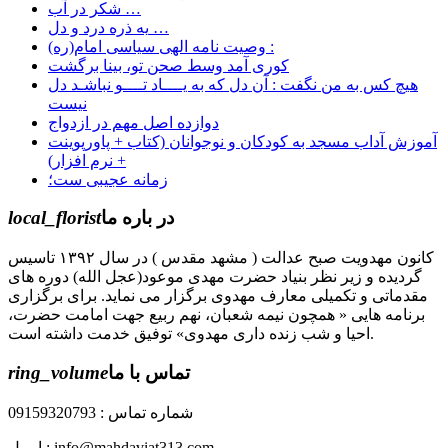
شکر در آب …
یه ذره درد و دل …
وصیت نامه الهی سیاسی امام(ره) :
کوری آمد وسط صحن تو، بینا برگشت
هیچ کس به من نگفت : آن دل که به یــــاد تــــو نباشـد دل
نیست
دوازده اصل مهم در ازدواج
آموزش آداب مسجد به کودکان و نوجوانان (کتاب + پاورپوینت
+ نرم افزار)
زمانه عجیبی ست؛
در باره ما
local_florist
کانون مهدویت صبح عدالت ( مشهد مقدس ) در سال ۱۳۹۲ تاسیس
گردیده و زیر نظر بنیاد حضرت مهدی موعود(عجل الله) دوره های
مقدماتی و تکمیلی معارف مهدوی برگزار می نماید. برای برگزاری
برنامه هایی « همچون نیمه شعبان، نهم ربیع جهت امامت حضرت،
احیا و شب زنده داری مهدوی» توفیق خدمت داشته است.
تماس با ما
ring_volume
شماره تماس : 09159320793
ایمیل : info@mahdaviat313.com