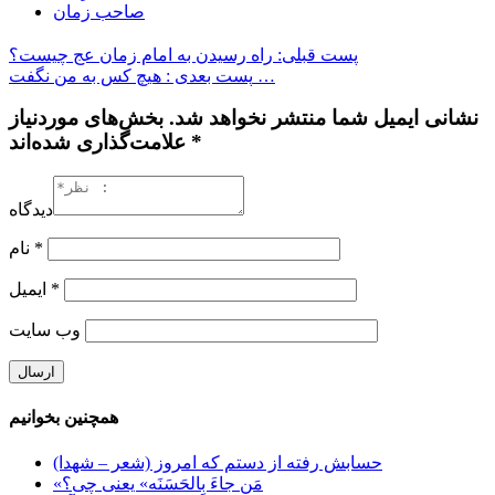
صاحب زمان
پست قبلی: راه رسیدن به امام زمان عج چیست؟
پست بعدی : هیچ کس به من نگفت …
نشانی ایمیل شما منتشر نخواهد شد. بخش‌های موردنیاز
علامت‌گذاری شده‌اند *
دیدگاه
*
نام
*
ایمیل
وب‌ سایت
همچنین بخوانیم
حسابش رفته از دستم كه امروز (شعر – شهدا)
«مَن جاءَ بِالحَسَنَه» یعنی چی؟