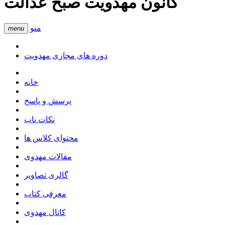
کانون مهدویت صبح عدالت
منو
menu
دوره های مجازی مهدویت
خانه
پرسش و پاسخ
نکات ناب
محتوای کلاس ها
مقالات مهدوی
گالری تصاویر
معرفی کتاب
کانال مهدوی