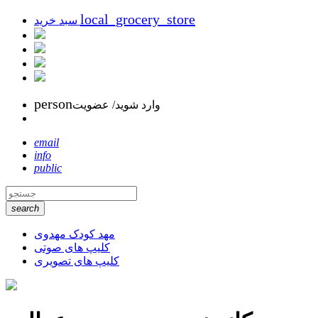
local_grocery_store
سبد خرید
person
وارد شوید/ عضویت
email
info
public
search
مهد کودک مهدوی
کلیپ های صوتی
کلیپ های تصویری