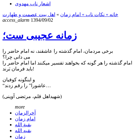
اشعار ناب مهدوی
خانه
» نکات ناب »
امام زمان
»
اهل بیت عصمت و طهارت
access_alarm
1394/09/02
زمانه عجیبی ست؛
برخی مردمان، امام گذشته را عاشقند، نه امام حاضر را
می دانی چرا؟
امام گذشته را هر گونه که بخواهند تفسیر میکنند اما امام حاضر را
باید فرمان بَرند!
و اینگونه کوفیان
“عاشورا” را رقم زدند…
(شهیداهل قلم، مرتضی آوينى)
more
آخرالزمان
امام زمان
بقیة الله
بقیه الله
زمان