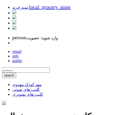
local_grocery_store
سبد خرید
person
وارد شوید/ عضویت
email
info
public
search
مهد کودک مهدوی
کلیپ های صوتی
کلیپ های تصویری