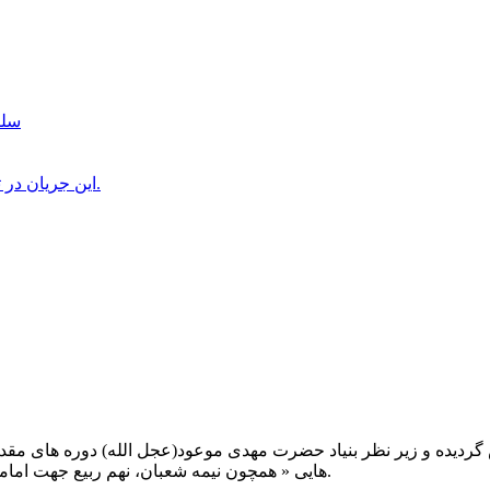
سلم
این جریان در تلویزیون اسرائیل و روزنامه “هاآرتص” صهیونیستها منعکس شد.
یت صبح عدالت ( مشهد مقدس ) در سال ۱۳۹۲ تاسیس گردیده و زیر نظر بنیاد حضرت مهدی موعود(ع
هایی « همچون نیمه شعبان، نهم ربیع جهت امامت حضرت، احیا و شب زنده داری مهدوی» توفیق خدمت داشته است.