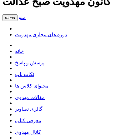
کانون مهدویت صبح عدالت
منو
menu
دوره های مجازی مهدویت
خانه
پرسش و پاسخ
نکات ناب
محتوای کلاس ها
مقالات مهدوی
گالری تصاویر
معرفی کتاب
کانال مهدوی