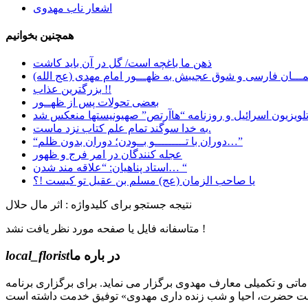
اشعار ناب مهدوی
همچنین بخوانیم
ﺫﻫﻦ ﻣﺎ ﺑﺎﻏﭽﻪ ﺍﺳﺖ/ ﮔﻞ ﺩﺭ ﺁﻥ ﺑﺎﯾﺪ ﮐﺎﺷﺖ
ـــان فارسی و شوق عجیبش به ظهـــور امام مهدی (عج الله)
بزرگترین عذاب !!
بعضی تحولات پس از ظهــور
به خدا سوگند تمام علم کتاب نزد ماست.
“دوران با تـــــــــو بــودن؛ دوران بدون ظلم…”
عجله کنندگان در امر فرج و ظهور
استاد پناهیان: “علاقه مند شدن… “
یا صاحب الزمان (عج) مسلم بن عقیل تو کیست !؟
نتیجه جستجو برای کلیدواژه : اثر مال حلال
متاسفانه فایل یا صفحه مورد نظر یافت نشد !
در باره ما
local_florist
جل الله) دوره های مقدماتی و تکمیلی معارف مهدوی برگزار می نماید. برای برگزاری برنامه