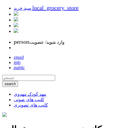
local_grocery_store
سبد خرید
person
وارد شوید/ عضویت
email
info
public
search
مهد کودک مهدوی
کلیپ های صوتی
کلیپ های تصویری