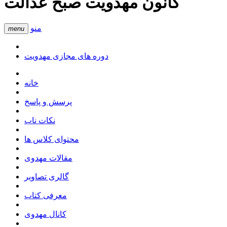
کانون مهدویت صبح عدالت
منو
menu
دوره های مجازی مهدویت
خانه
پرسش و پاسخ
نکات ناب
محتوای کلاس ها
مقالات مهدوی
گالری تصاویر
معرفی کتاب
کانال مهدوی