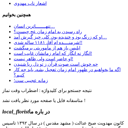
اشعار ناب مهدوی
همچنین بخوانیم
تنهـــــــاترین انسان…
راه رسیدن به امام زمان عج چیست؟
او که زرنگ بود و خندیده بود، کلی چیز گیرش آمد…
شرمنــــده ام آقا، ۱۱۸۱ ساله شدی!!
ابليس باز هم از مأموريتی برمیگشت
انگار نه انگار که امام زمانشان غایب است!
او حاضر است ولی ظاهر نیست!
چه خوش است صوت قرآن ز تو دل ربا شنیدن
اگه ما بخواهیم در ظهور امام زمان تعجیل بشه، باید چه کار
کنیم؟
زمانه عجیبی ست؛
نتیجه جستجو برای کلیدواژه : اضطراب وقت نماز
متاسفانه فایل یا صفحه مورد نظر یافت نشد !
در باره ما
local_florist
کانون مهدویت صبح عدالت ( مشهد مقدس ) در سال ۱۳۹۲ تاسیس