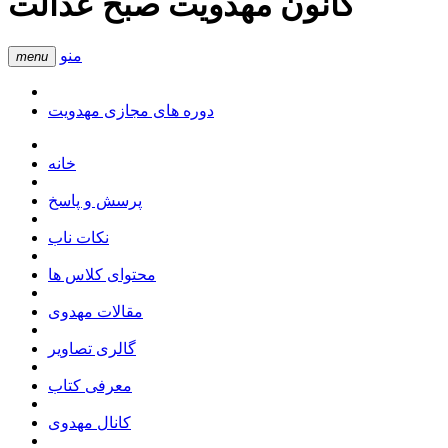
کانون مهدویت صبح عدالت
منو
menu
دوره های مجازی مهدویت
خانه
پرسش و پاسخ
نکات ناب
محتوای کلاس ها
مقالات مهدوی
گالری تصاویر
معرفی کتاب
کانال مهدوی