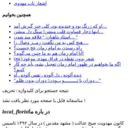
اشعار ناب مهدوی
همچنین بخوانیم
او که زرنگ بود و خندیده بود، کلی چیز گیرش آمد…
اینها دچار قساوت قلب میشن! سنگ دل میشن…
استاد پناهیان: “علاقه مند شدن… “
هیچ کس به من نگفت: رمــز وصال را….
راه رسیدن به امام زمان عج چیست؟
آیا امام زمان هم به ما چنین می‌گوید؟!
شعر بدون نقطه در فراق مهدی موعود (عج)
اگه ما بخواهیم در ظهور امام زمان تعجیل بشه، باید چه کار
کنیم؟
دیده آلوده ، دل آلوده ، نفس آلوده ، آه
“دوران با تـــــــــو بــودن؛ دوران بدون ظلم…”
نتیجه جستجو برای کلیدواژه : تحریف
متاسفانه فایل یا صفحه مورد نظر یافت نشد !
در باره ما
local_florist
کانون مهدویت صبح عدالت ( مشهد مقدس ) در سال ۱۳۹۲ تاسیس