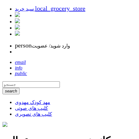
local_grocery_store
سبد خرید
person
وارد شوید/ عضویت
email
info
public
search
مهد کودک مهدوی
کلیپ های صوتی
کلیپ های تصویری